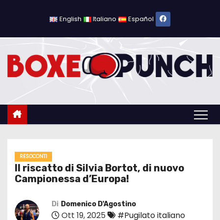
S
a
English
Italiano
Español
l
t
a
a
l
c
o
n
t
e
RESOCONTI
Il riscatto di Silvia Bortot, di nuovo
n
Campionessa d’Europa!
u
t
Di
Domenico D'Agostino
o
Ott 19, 2025
#Pugilato italiano