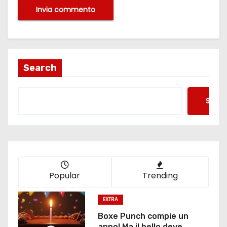
Search
Searc
Popular
Trending
EXTRA
Boxe Punch compie un
anno! Ma il bello deve