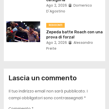
Ago 2, 2026
Domenico
c
D'Agostino
o
RESOCONTI
l
Zepeda batte Roach con una
prova di forza!
i
Ago 2, 2026
Alessandro
Preite
Lascia un commento
Il tuo indirizzo email non sarà pubblicato.
I
campi obbligatori sono contrassegnati
*
Commento
*