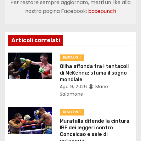
Per restare sempre aggiornato, metti un like alla
g
nostra pagina Facebook:
boxepunch
a
z
Articoli correlati
i
o
RESOCONTI
Oliha affonda tra i tentacoli
n
di McKenna: sfuma il sogno
mondiale
e
Ago 9, 2026
Mario
Salomone
a
r
RESOCONTI
Muratalla difende la cintura
t
IBF dei leggeri contro
Conceicao e sale di
i
categoria