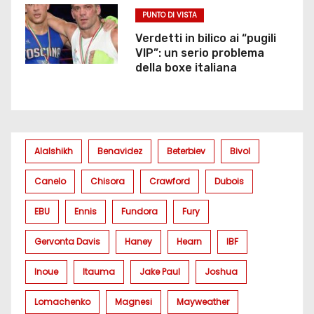
PUNTO DI VISTA
Verdetti in bilico ai “pugili
VIP”: un serio problema
della boxe italiana
Alalshikh
Benavidez
Beterbiev
Bivol
Canelo
Chisora
Crawford
Dubois
EBU
Ennis
Fundora
Fury
Gervonta Davis
Haney
Hearn
IBF
Inoue
Itauma
Jake Paul
Joshua
Lomachenko
Magnesi
Mayweather