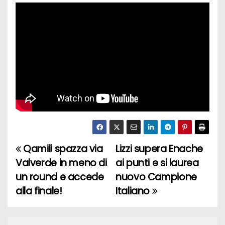
Qamili spazza via
Lizzi supera Enache
N
Valverde in meno di
ai punti e si laurea
a
un round e accede
nuovo Campione
alla finale!
Italiano
v
i