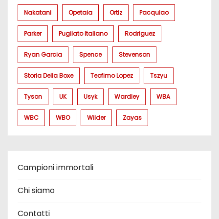
Nakatani
Opetaia
Ortiz
Pacquiao
Parker
Pugilato Italiano
Rodriguez
Ryan Garcia
Spence
Stevenson
Storia Della Boxe
Teofimo Lopez
Tszyu
Tyson
UK
Usyk
Wardley
WBA
WBC
WBO
Wilder
Zayas
Campioni immortali
Chi siamo
Contatti