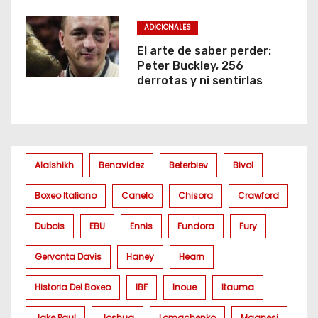
ADICIONALES
El arte de saber perder:
Peter Buckley, 256
derrotas y ni sentirlas
Alalshikh
Benavidez
Beterbiev
Bivol
Boxeo Italiano
Canelo
Chisora
Crawford
Dubois
EBU
Ennis
Fundora
Fury
Gervonta Davis
Haney
Hearn
Historia Del Boxeo
IBF
Inoue
Itauma
Jake Paul
Joshua
Lomachenko
Magnesi