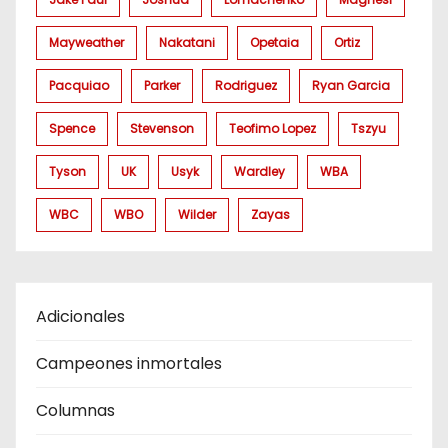
Mayweather
Nakatani
Opetaia
Ortiz
Pacquiao
Parker
Rodriguez
Ryan Garcia
Spence
Stevenson
Teofimo Lopez
Tszyu
Tyson
UK
Usyk
Wardley
WBA
WBC
WBO
Wilder
Zayas
Adicionales
Campeones inmortales
Columnas