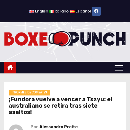
S
a
English
Italiano
Español
l
t
a
r
a
l
c
o
n
t
INFORMES DE COMBATES
¡Fundora vuelve a vencer a Tszyu: el
e
australiano se retira tras siete
n
asaltos!
i
d
Por
Alessandro Preite