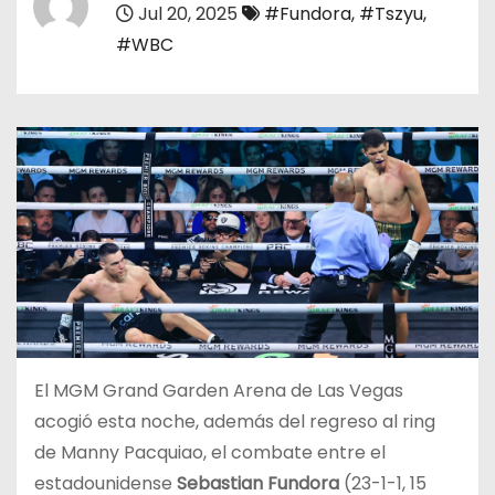
Jul 20, 2025
#Fundora
,
#Tszyu
,
o
#WBC
El MGM Grand Garden Arena de Las Vegas
acogió esta noche, además del regreso al ring
de Manny Pacquiao, el combate entre el
estadounidense
Sebastian Fundora
(23-1-1, 15