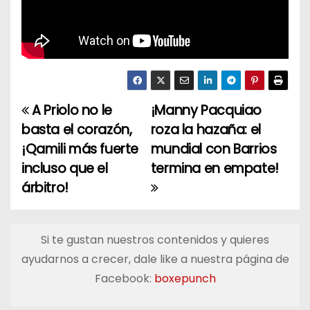
A Priolo no le
¡Manny Pacquiao
N
basta el corazón,
roza la hazaña: el
a
¡Qamili más fuerte
mundial con Barrios
incluso que el
termina en empate!
v
árbitro!
e
g
Si te gustan nuestros contenidos y quieres
a
ayudarnos a crecer, dale like a nuestra página de
Facebook:
boxepunch
c