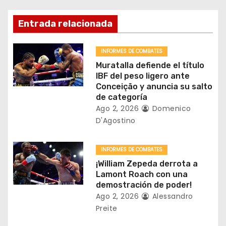
i
ó
Entrada relacionada
n
INFORMES DE COMBATES
d
Muratalla defiende el título
IBF del peso ligero ante
e
Conceição y anuncia su salto
de categoría
e
Ago 2, 2026
Domenico
D'Agostino
n
t
INFORMES DE COMBATES
¡William Zepeda derrota a
r
Lamont Roach con una
demostración de poder!
a
Ago 2, 2026
Alessandro
Preite
d