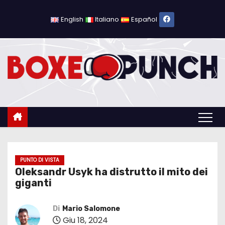
S
a
English
Italiano
Español
l
t
a
a
l
c
o
n
t
e
PUNTO DI VISTA
Oleksandr Usyk ha distrutto il mito dei
n
giganti
u
t
Di
Mario Salomone
o
Giu 18, 2024