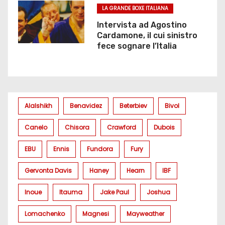
LA GRANDE BOXE ITALIANA
Intervista ad Agostino
Cardamone, il cui sinistro
fece sognare l’Italia
Alalshikh
Benavidez
Beterbiev
Bivol
Canelo
Chisora
Crawford
Dubois
EBU
Ennis
Fundora
Fury
Gervonta Davis
Haney
Hearn
IBF
Inoue
Itauma
Jake Paul
Joshua
Lomachenko
Magnesi
Mayweather