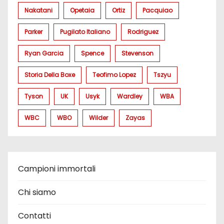
Nakatani
Opetaia
Ortiz
Pacquiao
Parker
Pugilato Italiano
Rodriguez
Ryan Garcia
Spence
Stevenson
Storia Della Boxe
Teofimo Lopez
Tszyu
Tyson
UK
Usyk
Wardley
WBA
WBC
WBO
Wilder
Zayas
Campioni immortali
Chi siamo
Contatti