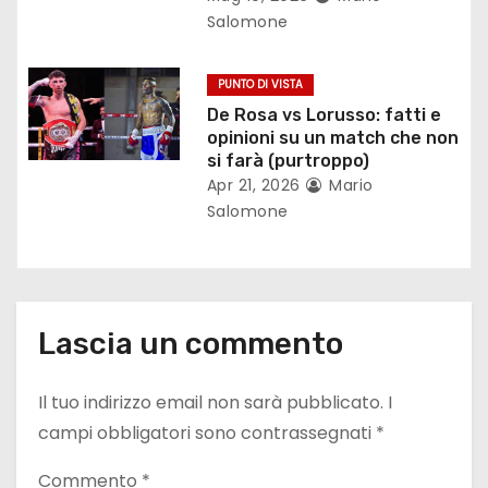
i
Salomone
c
PUNTO DI VISTA
o
De Rosa vs Lorusso: fatti e
opinioni su un match che non
l
si farà (purtroppo)
Apr 21, 2026
Mario
i
Salomone
Lascia un commento
Il tuo indirizzo email non sarà pubblicato.
I
campi obbligatori sono contrassegnati
*
Commento
*