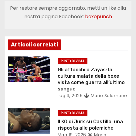
i
Per restare sempre aggiornato, metti un like alla
g
nostra pagina Facebook:
boxepunch
a
z
Articoli correlati
i
o
PUNTO DI VISTA
Gli attacchi a Zayas: la
n
cultura malata della boxe
vista come guerra all’ultimo
e
sangue
Lug 3, 2026
Mario Salomone
a
r
PUNTO DI VISTA
Il KO di Jurk su Castillo: una
t
risposta alle polemiche
Mag 19, 2026
Mario