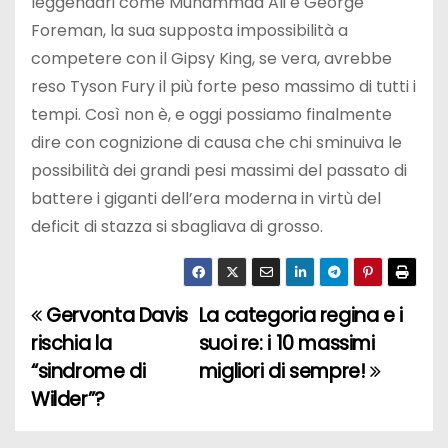
leggendari come Muhammad Ali e George
Foreman, la sua supposta impossibilità a
competere con il Gipsy King, se vera, avrebbe
reso Tyson Fury il più forte peso massimo di tutti i
tempi. Così non è, e oggi possiamo finalmente
dire con cognizione di causa che chi sminuiva le
possibilità dei grandi pesi massimi del passato di
battere i giganti dell’era moderna in virtù del
deficit di stazza si sbagliava di grosso.
Gervonta Davis
La categoria regina e i
N
rischia la
suoi re: i 10 massimi
a
“sindrome di
migliori di sempre!
Wilder”?
v