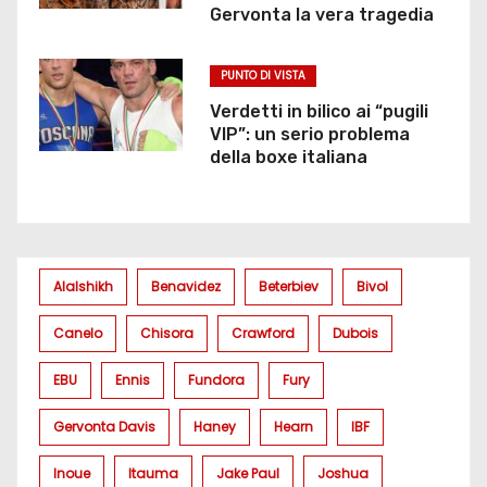
Gervonta la vera tragedia
PUNTO DI VISTA
Verdetti in bilico ai “pugili
VIP”: un serio problema
della boxe italiana
Alalshikh
Benavidez
Beterbiev
Bivol
Canelo
Chisora
Crawford
Dubois
EBU
Ennis
Fundora
Fury
Gervonta Davis
Haney
Hearn
IBF
Inoue
Itauma
Jake Paul
Joshua