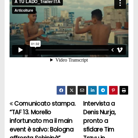
Comunicato stampa.
Intervista a
N
“TAF 13. Morello
Denis Nurja,
a
infortunato ma il main
pronto a
event è salvo: Bologna
sfidare Tim
v