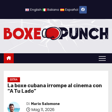
S
a
English
Italiano
Español
l
t
a
a
l
c
o
n
t
e
EXTRA
La boxe cubana irrompe al cinema con
n
“A Tu Lado”
u
t
Di
Mario Salomone
o
Mag 11, 2026