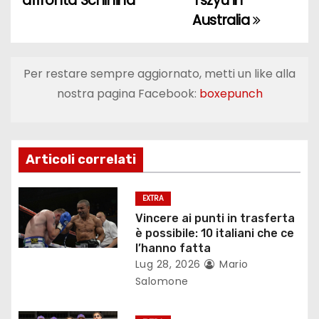
affronta Schininà”
Tszyu in
i
Australia
g
a
Per restare sempre aggiornato, metti un like alla
nostra pagina Facebook:
boxepunch
z
i
o
Articoli correlati
n
EXTRA
e
Vincere ai punti in trasferta
è possibile: 10 italiani che ce
a
l’hanno fatta
Lug 28, 2026
Mario
r
Salomone
t