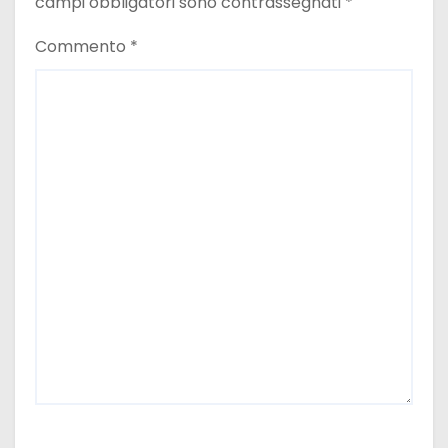
campi obbligatori sono contrassegnati
*
Commento
*