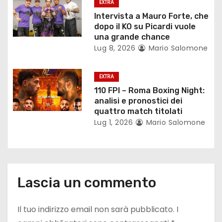
EXTRA
i
Intervista a Mauro Forte, che
dopo il KO su Picardi vuole
c
una grande chance
Lug 8, 2026
Mario Salomone
o
l
EXTRA
110 FPI – Roma Boxing Night:
i
analisi e pronostici dei
quattro match titolati
Lug 1, 2026
Mario Salomone
Lascia un commento
Il tuo indirizzo email non sarà pubblicato.
I