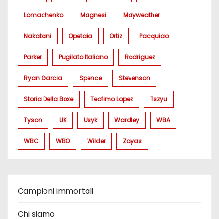
Lomachenko
Magnesi
Mayweather
Nakatani
Opetaia
Ortiz
Pacquiao
Parker
Pugilato Italiano
Rodriguez
Ryan Garcia
Spence
Stevenson
Storia Della Boxe
Teofimo Lopez
Tszyu
Tyson
UK
Usyk
Wardley
WBA
WBC
WBO
Wilder
Zayas
Campioni immortali
Chi siamo