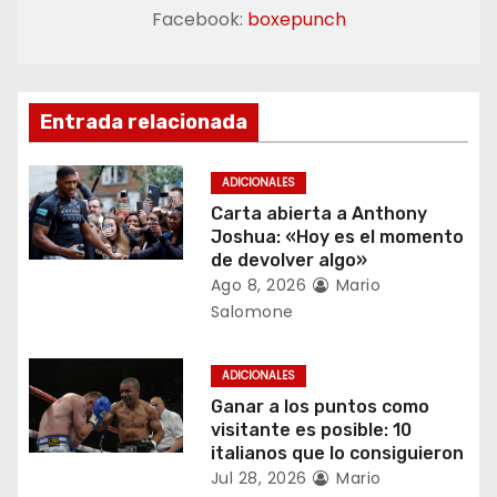
c
Facebook:
boxepunch
i
ó
Entrada relacionada
n
d
ADICIONALES
Carta abierta a Anthony
e
Joshua: «Hoy es el momento
de devolver algo»
e
Ago 8, 2026
Mario
Salomone
n
t
ADICIONALES
Ganar a los puntos como
r
visitante es posible: 10
italianos que lo consiguieron
a
Jul 28, 2026
Mario