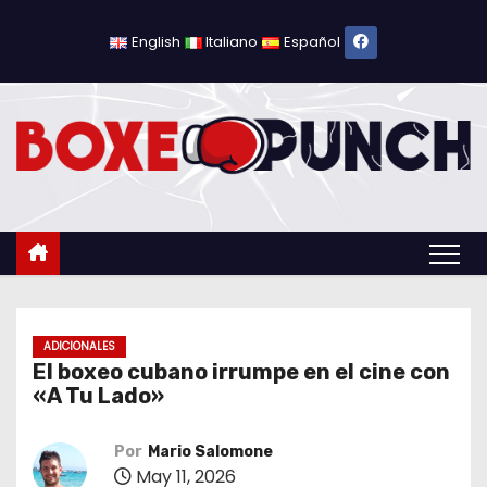
S
a
English
Italiano
Español
l
t
a
r
a
l
c
o
n
t
ADICIONALES
El boxeo cubano irrumpe en el cine con
e
«A Tu Lado»
n
i
Por
Mario Salomone
d
May 11, 2026