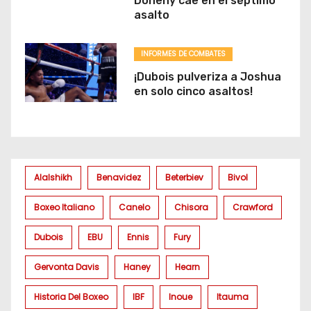
Doheny cae en el séptimo
asalto
INFORMES DE COMBATES
¡Dubois pulveriza a Joshua
en solo cinco asaltos!
Alalshikh
Benavidez
Beterbiev
Bivol
Boxeo Italiano
Canelo
Chisora
Crawford
Dubois
EBU
Ennis
Fury
Gervonta Davis
Haney
Hearn
Historia Del Boxeo
IBF
Inoue
Itauma