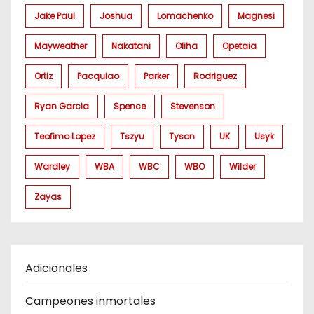
Jake Paul
Joshua
Lomachenko
Magnesi
Mayweather
Nakatani
Oliha
Opetaia
Ortiz
Pacquiao
Parker
Rodriguez
Ryan Garcia
Spence
Stevenson
Teofimo Lopez
Tszyu
Tyson
UK
Usyk
Wardley
WBA
WBC
WBO
Wilder
Zayas
Adicionales
Campeones inmortales