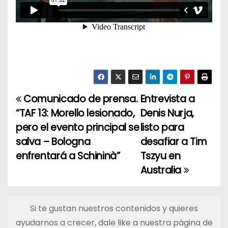
Comunicado de prensa.
Entrevista a
N
“TAF 13: Morello lesionado,
Denis Nurja,
a
pero el evento principal se
listo para
salva – Bologna
desafiar a Tim
v
enfrentará a Schininà”
Tszyu en
e
Australia
g
a
Si te gustan nuestros contenidos y quieres
ayudarnos a crecer, dale like a nuestra página de