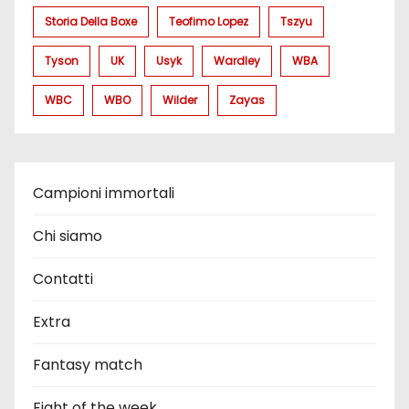
Storia Della Boxe
Teofimo Lopez
Tszyu
Tyson
UK
Usyk
Wardley
WBA
WBC
WBO
Wilder
Zayas
Campioni immortali
Chi siamo
Contatti
Extra
Fantasy match
Fight of the week