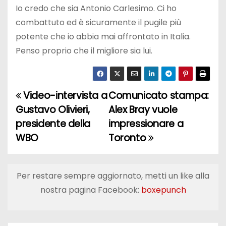
Io credo che sia Antonio Carlesimo. Ci ho
combattuto ed è sicuramente il pugile più
potente che io abbia mai affrontato in Italia.
Penso proprio che il migliore sia lui.
Video-intervista a
Comunicato stampa:
N
Gustavo Olivieri,
Alex Bray vuole
a
presidente della
impressionare a
WBO
Toronto
v
i
Per restare sempre aggiornato, metti un like alla
g
nostra pagina Facebook:
boxepunch
a