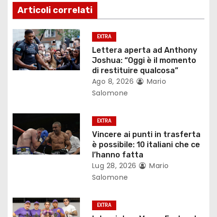
z
Articoli correlati
i
o
EXTRA
Lettera aperta ad Anthony
n
Joshua: “Oggi è il momento
di restituire qualcosa”
e
Ago 8, 2026
Mario
Salomone
a
r
EXTRA
Vincere ai punti in trasferta
t
è possibile: 10 italiani che ce
l’hanno fatta
i
Lug 28, 2026
Mario
Salomone
c
o
EXTRA