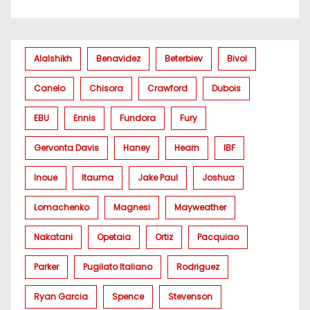
Alalshikh
Benavidez
Beterbiev
Bivol
Canelo
Chisora
Crawford
Dubois
EBU
Ennis
Fundora
Fury
Gervonta Davis
Haney
Hearn
IBF
Inoue
Itauma
Jake Paul
Joshua
Lomachenko
Magnesi
Mayweather
Nakatani
Opetaia
Ortiz
Pacquiao
Parker
Pugilato Italiano
Rodriguez
Ryan Garcia
Spence
Stevenson