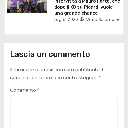
Intervista a Mauro Forte, che
l
dopo il KO su Picardi vuole
una grande chance
i
Lug 8, 2026
Mario Salomone
Lascia un commento
Il tuo indirizzo email non sarà pubblicato.
I
campi obbligatori sono contrassegnati
*
Commento
*