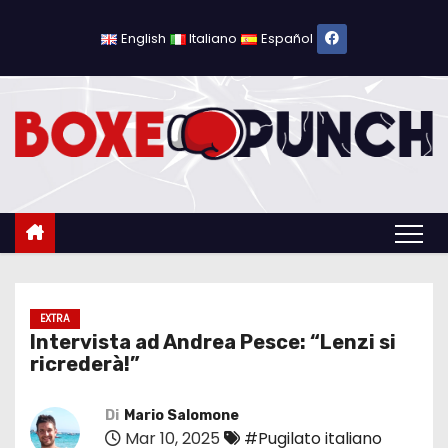
S
a
English
Italiano
Español
l
t
a
a
l
c
o
n
t
e
EXTRA
Intervista ad Andrea Pesce: “Lenzi si
n
ricrederà!”
u
t
Di
Mario Salomone
o
Mar 10, 2025
#Pugilato italiano