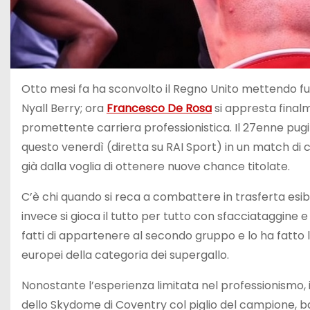
Otto mesi fa ha sconvolto il Regno Unito mettendo fu
Nyall Berry; ora
Francesco De Rosa
si appresta finalm
promettente carriera professionistica. Il 27enne pug
questo venerdì (diretta su RAI Sport) in un match di c
già dalla voglia di ottenere nuove chance titolate.
C’è chi quando si reca a combattere in trasferta esi
invece si gioca il tutto per tutto con sfacciataggine e
fatti di appartenere al secondo gruppo e lo ha fatto 
europei della categoria dei supergallo.
Nonostante l’esperienza limitata nel professionismo, il p
dello Skydome di Coventry col piglio del campione, b