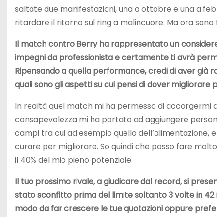
saltate due manifestazioni, una a ottobre e una a feb
ritardare il ritorno sul ring a malincuore. Ma ora son
Il match contro Berry ha rappresentato un considerevo
impegni da professionista e certamente ti avrà perme
Ripensando a quella performance, credi di aver già ra
quali sono gli aspetti su cui pensi di dover migliorar
In realtà quel match mi ha permesso di accorgermi di 
consapevolezza mi ha portato ad aggiungere persone 
campi tra cui ad esempio quello dell’alimentazione, e
curare per migliorare. So quindi che posso fare molto 
il 40% del mio pieno potenziale.
Il tuo prossimo rivale, a giudicare dal record, si pre
stato sconfitto prima del limite soltanto 3 volte in 42 i
modo da far crescere le tue quotazioni oppure preferir