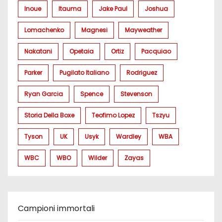
Inoue
Itauma
Jake Paul
Joshua
Lomachenko
Magnesi
Mayweather
Nakatani
Opetaia
Ortiz
Pacquiao
Parker
Pugilato Italiano
Rodriguez
Ryan Garcia
Spence
Stevenson
Storia Della Boxe
Teofimo Lopez
Tszyu
Tyson
UK
Usyk
Wardley
WBA
WBC
WBO
Wilder
Zayas
Campioni immortali