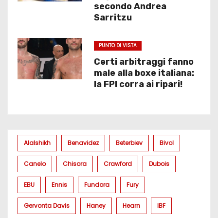
secondo Andrea
Sarritzu
PUNTO DI VISTA
Certi arbitraggi fanno
male alla boxe italiana:
la FPI corra ai ripari!
Alalshikh
Benavidez
Beterbiev
Bivol
Canelo
Chisora
Crawford
Dubois
EBU
Ennis
Fundora
Fury
Gervonta Davis
Haney
Hearn
IBF