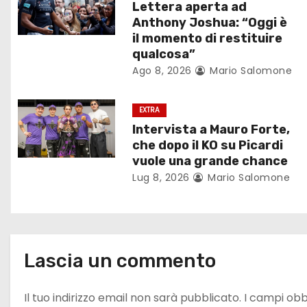
Lettera aperta ad
i
Anthony Joshua: “Oggi è
il momento di restituire
o
qualcosa”
Ago 8, 2026
Mario Salomone
n
e
EXTRA
Intervista a Mauro Forte,
a
che dopo il KO su Picardi
r
vuole una grande chance
Lug 8, 2026
Mario Salomone
t
i
c
Lascia un commento
o
Il tuo indirizzo email non sarà pubblicato.
I campi obb