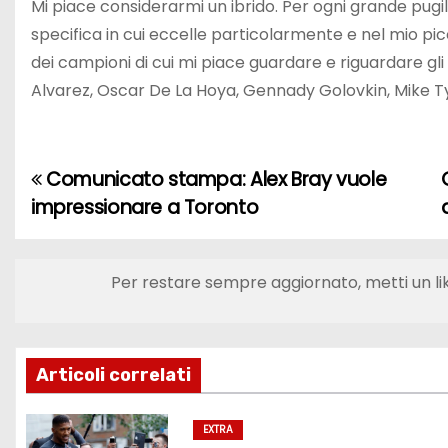
Mi piace considerarmi un ibrido. Per ogni grande pugi
specifica in cui eccelle particolarmente e nel mio pic
dei campioni di cui mi piace guardare e riguardare gl
Alvarez, Oscar De La Hoya, Gennady Golovkin, Mike T
Comunicato stampa: Alex Bray vuole
N
impressionare a Toronto
a
v
Per restare sempre aggiornato, metti un li
i
g
Articoli correlati
a
z
EXTRA