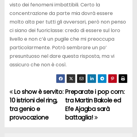
visto dei fenomeni imbattibili. Certo la
concentrazione da parte mia dovrà essere
molto alta per tutti gli avversari, però non penso
ci siano dei fuoriclasse: credo di essere sul loro
livello e non c’è un pugile che mi preoccupa
particolarmente. Potrò sembrare un po’
presuntuoso nel dare questa risposta, ma vi
assicuro che non è così.
Lo show è servito:
Preparate i pop corn:
N
10 istrioni del ring,
tra Martin Bakole ed
a
tra genio e
Efe Ajagba sarà
provocazione
battaglia!
v
i