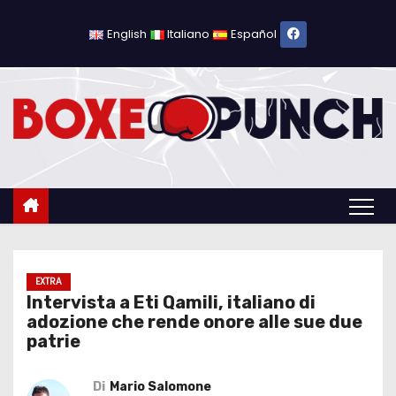
S
a
English
Italiano
Español
l
t
a
a
l
c
o
n
t
e
EXTRA
Intervista a Eti Qamili, italiano di
n
adozione che rende onore alle sue due
u
patrie
t
o
Di
Mario Salomone