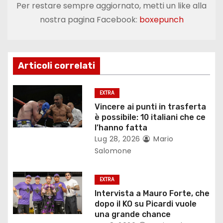
Per restare sempre aggiornato, metti un like alla
g
nostra pagina Facebook:
boxepunch
a
z
Articoli correlati
i
o
EXTRA
Vincere ai punti in trasferta
n
è possibile: 10 italiani che ce
l’hanno fatta
e
Lug 28, 2026
Mario
Salomone
a
r
EXTRA
Intervista a Mauro Forte, che
t
dopo il KO su Picardi vuole
una grande chance
i