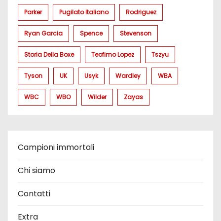
Parker
Pugilato Italiano
Rodriguez
Ryan Garcia
Spence
Stevenson
Storia Della Boxe
Teofimo Lopez
Tszyu
Tyson
UK
Usyk
Wardley
WBA
WBC
WBO
Wilder
Zayas
Campioni immortali
Chi siamo
Contatti
Extra