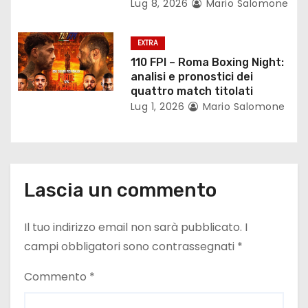
Lug 8, 2026
Mario Salomone
c
EXTRA
o
110 FPI – Roma Boxing Night:
analisi e pronostici dei
l
quattro match titolati
Lug 1, 2026
Mario Salomone
i
Lascia un commento
Il tuo indirizzo email non sarà pubblicato.
I
campi obbligatori sono contrassegnati
*
Commento
*