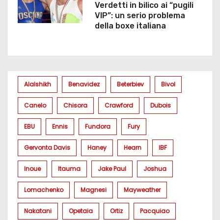
Verdetti in bilico ai “pugili
VIP”: un serio problema
della boxe italiana
Alalshikh
Benavidez
Beterbiev
Bivol
Canelo
Chisora
Crawford
Dubois
EBU
Ennis
Fundora
Fury
Gervonta Davis
Haney
Hearn
IBF
Inoue
Itauma
Jake Paul
Joshua
Lomachenko
Magnesi
Mayweather
Nakatani
Opetaia
Ortiz
Pacquiao