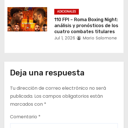
a
d
ADICIONALES
110 FPI – Roma Boxing Night:
a
análisis y pronósticos de los
cuatro combates titulares
s
Jul 1, 2026
Mario Salomone
Deja una respuesta
Tu dirección de correo electrónico no será
publicada.
Los campos obligatorios están
marcados con
*
Comentario
*