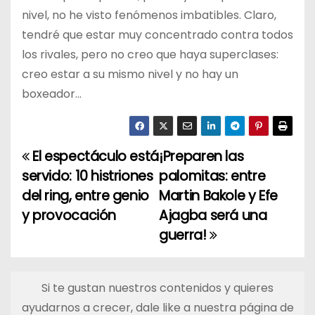
nivel, no he visto fenómenos imbatibles. Claro,
tendré que estar muy concentrado contra todos
los rivales, pero no creo que haya superclases:
creo estar a su mismo nivel y no hay un
boxeador…
El espectáculo está
¡Preparen las
N
servido: 10 histriones
palomitas: entre
a
del ring, entre genio
Martin Bakole y Efe
y provocación
Ajagba será una
v
guerra!
e
g
Si te gustan nuestros contenidos y quieres
a
ayudarnos a crecer, dale like a nuestra página de