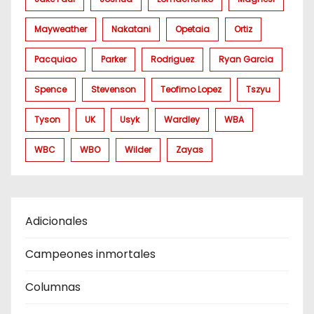
Mayweather
Nakatani
Opetaia
Ortiz
Pacquiao
Parker
Rodriguez
Ryan Garcia
Spence
Stevenson
Teofimo Lopez
Tszyu
Tyson
UK
Usyk
Wardley
WBA
WBC
WBO
Wilder
Zayas
Adicionales
Campeones inmortales
Columnas