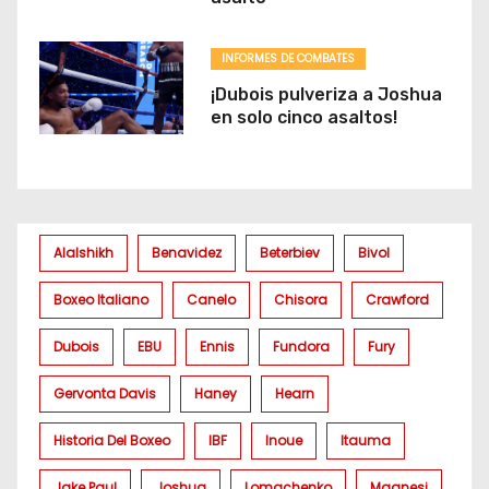
INFORMES DE COMBATES
¡Dubois pulveriza a Joshua
en solo cinco asaltos!
Alalshikh
Benavidez
Beterbiev
Bivol
Boxeo Italiano
Canelo
Chisora
Crawford
Dubois
EBU
Ennis
Fundora
Fury
Gervonta Davis
Haney
Hearn
Historia Del Boxeo
IBF
Inoue
Itauma
Jake Paul
Joshua
Lomachenko
Magnesi