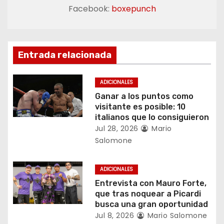
Facebook:
boxepunch
c
i
ó
Entrada relacionada
n
ADICIONALES
d
Ganar a los puntos como
visitante es posible: 10
e
italianos que lo consiguieron
Jul 28, 2026
Mario
e
Salomone
n
ADICIONALES
t
Entrevista con Mauro Forte,
que tras noquear a Picardi
r
busca una gran oportunidad
Jul 8, 2026
Mario Salomone