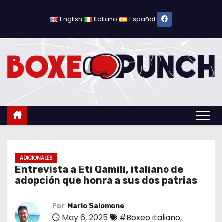
S
a
English
Italiano
Español
l
t
a
r
a
l
c
o
n
t
ADICIONALES
Entrevista a Eti Qamili, italiano de
e
adopción que honra a sus dos patrias
n
i
Por
Mario Salomone
d
May 6, 2025
#Boxeo italiano
,