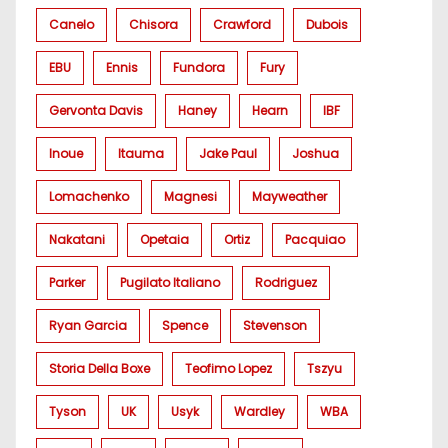
Canelo
Chisora
Crawford
Dubois
EBU
Ennis
Fundora
Fury
Gervonta Davis
Haney
Hearn
IBF
Inoue
Itauma
Jake Paul
Joshua
Lomachenko
Magnesi
Mayweather
Nakatani
Opetaia
Ortiz
Pacquiao
Parker
Pugilato Italiano
Rodriguez
Ryan Garcia
Spence
Stevenson
Storia Della Boxe
Teofimo Lopez
Tszyu
Tyson
UK
Usyk
Wardley
WBA