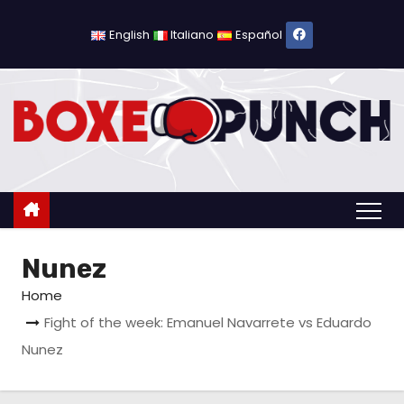
S
a
English
Italiano
Español
l
t
a
a
l
c
o
n
Nunez
t
e
Home
n
Fight of the week: Emanuel Navarrete vs Eduardo
u
Nunez
t
o