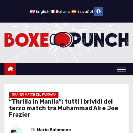
S
a
English
Italiano
Español
l
t
a
a
l
c
o
n
t
e
GRANDI MATCH DEL PASSATO
“Thrilla in Manila”: tutti i brividi del
n
terzo match tra Muhammad Ali e Joe
u
Frazier
t
o
Di
Mario Salomone