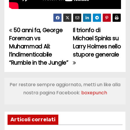
50 anni fa, George
Il trionfo di
N
Foreman vs
Michael Spinks su
a
Muhammad Ali:
Larry Holmes nello
l’indimenticabile
stupore generale
v
“Rumble in the Jungle”
i
g
Per restare sempre aggiornato, metti un like alla
a
nostra pagina Facebook:
boxepunch
z
i
Articoli correlati