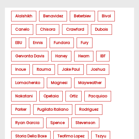
Alalshikh
Benavidez
Beterbiev
Bivol
Canelo
Chisora
Crawford
Dubois
EBU
Ennis
Fundora
Fury
Gervonta Davis
Haney
Hearn
IBF
Inoue
Itauma
Jake Paul
Joshua
Lomachenko
Magnesi
Mayweather
Nakatani
Opetaia
Ortiz
Pacquiao
Parker
Pugilato Italiano
Rodriguez
Ryan Garcia
Spence
Stevenson
Storia Della Boxe
Teofimo Lopez
Tszyu