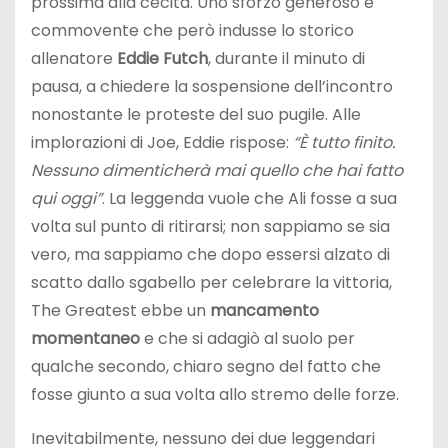
prossima alla cecità. Uno sforzo generoso e
commovente che però indusse lo storico
allenatore
Eddie Futch
, durante il minuto di
pausa, a chiedere la sospensione dell’incontro
nonostante le proteste del suo pugile. Alle
implorazioni di Joe, Eddie rispose:
“È tutto finito.
Nessuno dimenticherà mai quello che hai fatto
qui oggi”
. La leggenda vuole che Ali fosse a sua
volta sul punto di ritirarsi; non sappiamo se sia
vero, ma sappiamo che dopo essersi alzato di
scatto dallo sgabello per celebrare la vittoria,
The Greatest ebbe un
mancamento
momentaneo
e che si adagiò al suolo per
qualche secondo, chiaro segno del fatto che
fosse giunto a sua volta allo stremo delle forze.
Inevitabilmente, nessuno dei due leggendari