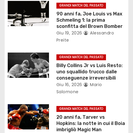
o
GRANDI MATCH DEL PASSATO
n
90 anni fa, Joe Louis vs Max
Schmeling 1: la prima
e
sconfitta del Brown Bomber
Giu 19, 2026
Alessandro
a
Preite
r
GRANDI MATCH DEL PASSATO
t
Billy Collins Jr vs Luis Resto:
uno squallido trucco dalle
i
conseguenze irreversibili
c
Giu 16, 2026
Mario
Salomone
o
l
GRANDI MATCH DEL PASSATO
20 anni fa, Tarver vs
i
Hopkins: la notte in cui il Boia
imbrigliò Magic Man