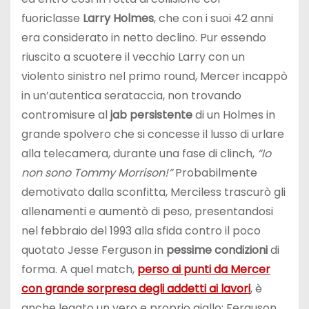
fuoriclasse
Larry Holmes
, che con i suoi 42 anni
era considerato in netto declino. Pur essendo
riuscito a scuotere il vecchio Larry con un
violento sinistro nel primo round, Mercer incappò
in un’autentica serataccia, non trovando
contromisure al
jab persistente
di un Holmes in
grande spolvero che si concesse il lusso di urlare
alla telecamera, durante una fase di clinch,
“Io
non sono Tommy Morrison!”
Probabilmente
demotivato dalla sconfitta, Merciless trascurò gli
allenamenti e aumentò di peso, presentandosi
nel febbraio del 1993 alla sfida contro il poco
quotato Jesse Ferguson in
pessime condizioni
di
forma. A quel match,
perso ai punti da Mercer
con grande sorpresa degli addetti ai lavori
, è
anche legato un vero e proprio giallo: Ferguson