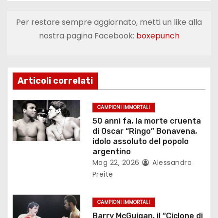
i
Per restare sempre aggiornato, metti un like alla
g
nostra pagina Facebook:
boxepunch
a
z
Articoli correlati
i
o
CAMPIONI IMMORTALI
50 anni fa, la morte cruenta
n
di Oscar “Ringo” Bonavena,
idolo assoluto del popolo
e
argentino
Mag 22, 2026
Alessandro
a
Preite
r
CAMPIONI IMMORTALI
t
Barry McGuigan, il “Ciclone di