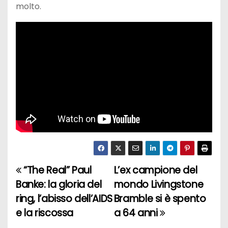
molto.
“The Real” Paul
L’ex campione del
N
Banke: la gloria del
mondo Livingstone
a
ring, l’abisso dell’AIDS
Bramble si è spento
e la riscossa
a 64 anni
v