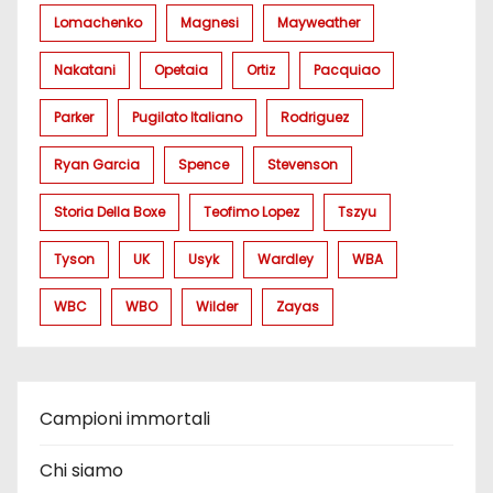
Lomachenko
Magnesi
Mayweather
Nakatani
Opetaia
Ortiz
Pacquiao
Parker
Pugilato Italiano
Rodriguez
Ryan Garcia
Spence
Stevenson
Storia Della Boxe
Teofimo Lopez
Tszyu
Tyson
UK
Usyk
Wardley
WBA
WBC
WBO
Wilder
Zayas
Campioni immortali
Chi siamo