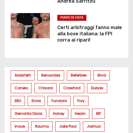
Andrea Sarritzu
PUNTO DI VISTA
Certi arbitraggi fanno male
alla boxe italiana: la FPI
corra ai ripari!
Alalshikh
Benavidez
Beterbiev
Bivol
Canelo
Chisora
Crawford
Dubois
EBU
Ennis
Fundora
Fury
Gervonta Davis
Haney
Hearn
IBF
Inoue
Itauma
Jake Paul
Joshua