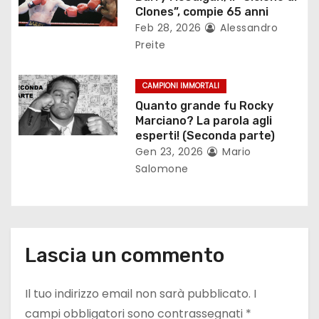
Clones”, compie 65 anni
i
Feb 28, 2026
Alessandro
Preite
c
o
CAMPIONI IMMORTALI
Quanto grande fu Rocky
l
Marciano? La parola agli
esperti! (Seconda parte)
i
Gen 23, 2026
Mario
Salomone
Lascia un commento
Il tuo indirizzo email non sarà pubblicato.
I
campi obbligatori sono contrassegnati
*