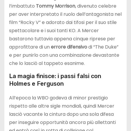
l’imbattuto
Tommy Morrison
, divenuto celebre
per aver interpretato il ruolo dell’antagonista nel
film “Rocky V” e adorato dai tifosi per il suo stile
spettacolare e i suoi tanti KO. A Mercer
bastarono tuttavia appena cinque riprese per
approfittare di un
errore difensivo
di “The Duke”
e per punirlo con una combinazione devastante
che lo lasciò al tappeto esanime.
La magia finisce: i passi falsi con
Holmes e Ferguson
All’epoca la WBO godeva di minor prestigio
rispetto alle altre sigle mondiali, quindi Mercer
lasciò vacante la cintura dopo una sola difesa
per inseguire opportunità ancora più allettanti
ed entrò così in rotta di collisione col