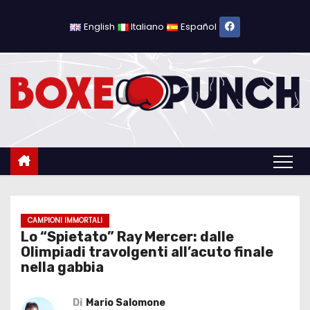
S
a
English
Italiano
Español
l
t
a
a
l
c
o
n
t
e
CAMPIONI IMMORTALI
Lo “Spietato” Ray Mercer: dalle
n
Olimpiadi travolgenti all’acuto finale
u
nella gabbia
t
o
Di
Mario Salomone