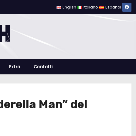
English
Italiano
Español
Extra
Contatti
derella Man” del