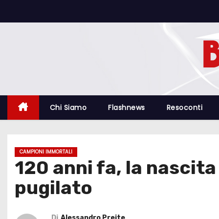
S
a
l
t
a
a
l
c
Chi Siamo
Flashnews
Resoconti
o
n
t
CAMPIONI IMMORTALI
e
120 anni fa, la nascita
n
pugilato
u
t
o
Di
Alessandro Preite