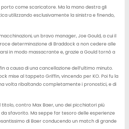
al porto come scaricatore. Ma la mano destra gli
ca utilizzando esclusivamente la sinistra e finendo,
i macchinazioni, un bravo manager, Joe Gould, a cui il
feroce determinazione di Braddock a non cedere alle
enarsi in modo massacrante e, grazie a Gould tornò a
ffin a causa di una cancellazione dell’ultimo minuto.
dock mise al tappeto Griffin, vincendo per KO. Poi fu la
una volta ribaltando completamente i pronostici, e di
 titolo, contro Max Baer, uno dei picchiatori più
 da sfavorito. Ma seppe far tesoro delle esperienze
o pesantissimo di Baer conducendo un match di grande