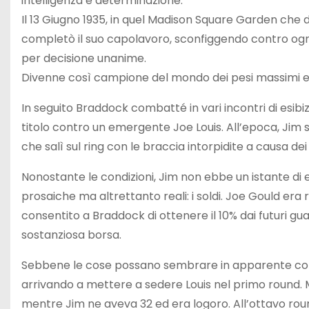
intelligenza e determinazione.
Il 13 Giugno 1935, in quel Madison Square Garden che 
completò il suo capolavoro, sconfiggendo contro ogni
per decisione unanime.
Divenne così campione del mondo dei pesi massimi e, 
In seguito Braddock combatté in vari incontri di esibiz
titolo contro un emergente Joe Louis. All’epoca, Jim s
che salì sul ring con le braccia intorpidite a causa de
Nonostante le condizioni, Jim non ebbe un istante di e
prosaiche ma altrettanto reali: i soldi. Joe Gould er
consentito a Braddock di ottenere il 10% dai futuri guad
sostanziosa borsa.
Sebbene le cose possano sembrare in apparente contr
arrivando a mettere a sedere Louis nel primo round. M
mentre Jim ne aveva 32 ed era logoro. All’ottavo rou