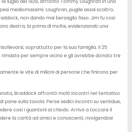
l 18 luglio del 1929, affrontò Tommy Loughran in una
 pesi mediomassimi. Loughran, pugile assai scaltro,
addock, non dando mai bersaglio fisso. Jim fu così
ano destra, la prima di molte, evidenziando una
ollevarsi, soprattutto per la sua famiglia. Il 25
e rimasta per sempre vicino e gli avrebbe donato tre
mente le vite di milioni di persone che finirono per
ata, Braddock affrontò molti incontri nel tentativo
i pane sulla tavola. Perse sedici incontri su ventidue,
ere così i guantoni al chiodo. Arrivò a toccare il
edere la carità ad amici e conoscenti, rivolgendosi