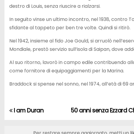
destro di Louis, senza riuscire a rialzarsi.
In seguito vinse un ultimo incontro, nel 1938, contr
sfidante al tappeto per ben tre volte. Quindi si ritirò.
Nel 1942, insieme al fido Joe Gould, si arruolò nell’e
Mondiale, prestò servizio sull’isola di Saipan, dove a
Al suo ritorno, lavorò in campo edile contribuendo a
come fornitore di equipaggiamenti per la Marina.
Braddock si spense nel sonno, nel 1974, all’età di 69 a
I am Duran
50 anni senza Ezzard Ch
N
a
Per restare sempre aggiornato, metti un li