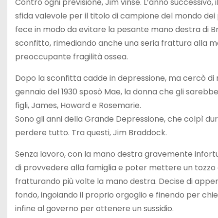
Contro ogni previsione, Jim vinse. L’anno successivo, i
sfida valevole per il titolo di campione del mondo dei
fece in modo da evitare la pesante mano destra di Br
sconfitto, rimediando anche una seria frattura alla m
preoccupante fragilità ossea.
Dopo la sconfitta cadde in depressione, ma cercò di ris
gennaio del 1930 sposò Mae, la donna che gli sarebb
figli, James, Howard e Rosemarie.
Sono gli anni della Grande Depressione, che colpì dura
perdere tutto. Tra questi, Jim Braddock.
Senza lavoro, con la mano destra gravemente infortun
di provvedere alla famiglia e poter mettere un tozzo d
fratturando più volte la mano destra. Decise di append
fondo, ingoiando il proprio orgoglio e finendo per chi
infine al governo per ottenere un sussidio.