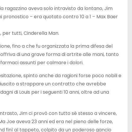
da ragazzino aveva solo intravisto da lontano, Jim
 pronostico – era quotato contro 10 a 1 – Max Baer
per tutti, Cinderella Man.
ione, fino a che fu organizzata la prima difesa del
offriva di una grave forma di artrite alle mani, tanto
i farmaci assunti per calmare i dolori.
sitazione, spinto anche da ragioni forse poco nobili e
a riuscito a strappare un contratto che avrebbe
agni di Louis per i seguenti 10 anni, oltre ad una
asto, Jim ci provò con tutto sé stesso a vincere,
a Joe aveva 23 anni ed era nel pieno delle forze,
nd finì al tappeto, colpito da un poderoso gancio