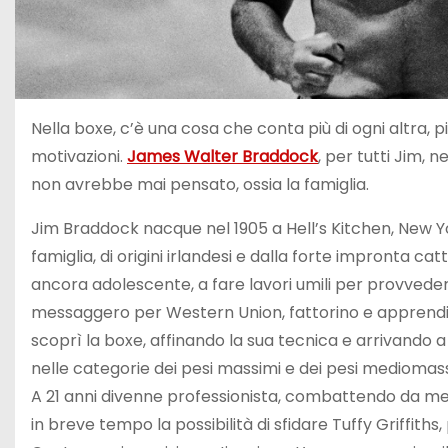
Nella boxe, c’è una cosa che conta più di ogni altra, più
motivazioni.
James Walter Braddock
, per tutti Jim, 
non avrebbe mai pensato, ossia la famiglia.
Jim Braddock nacque nel 1905 a Hell’s Kitchen, New Yo
famiglia, di origini irlandesi e dalla forte impronta cat
ancora adolescente, a fare lavori umili per provvedere a
messaggero per Western Union, fattorino e apprendist
scoprì la boxe, affinando la sua tecnica e arrivando 
nelle categorie dei pesi massimi e dei pesi mediomass
A 21 anni divenne professionista, combattendo da me
in breve tempo la possibilità di sfidare Tuffy Griffiths,