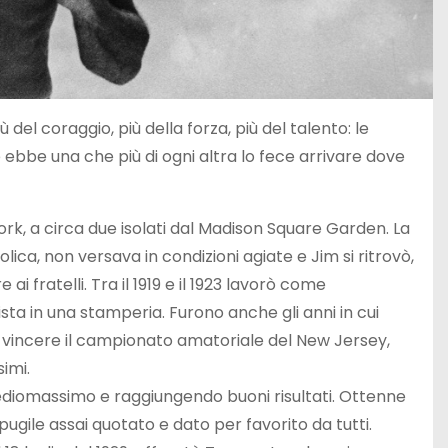
 del coraggio, più della forza, più del talento: le
ne ebbe una che più di ogni altra lo fece arrivare dove
rk, a circa due isolati dal Madison Square Garden. La
tolica, non versava in condizioni agiate e Jim si ritrovò,
i fratelli. Tra il 1919 e il 1923 lavorò come
a in una stamperia. Furono anche gli anni in cui
a vincere il campionato amatoriale del New Jersey,
imi.
diomassimo e raggiungendo buoni risultati. Ottenne
 pugile assai quotato e dato per favorito da tutti.