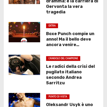
dramma: è la carriera di
Gervonta la vera
tragedia
EXTRA
Boxe Punch compie un
anno! Ma il bello deve
ancora venire…
L'ANGOLO DEL CAMPIONE
Le radici della crisi del
pugilato italiano
secondo Andrea
Sarritzu
PUNTO DI VISTA
Oleksandr Usyk è uno