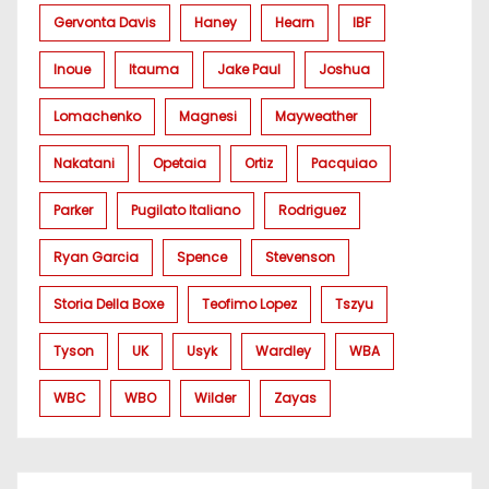
Gervonta Davis
Haney
Hearn
IBF
Inoue
Itauma
Jake Paul
Joshua
Lomachenko
Magnesi
Mayweather
Nakatani
Opetaia
Ortiz
Pacquiao
Parker
Pugilato Italiano
Rodriguez
Ryan Garcia
Spence
Stevenson
Storia Della Boxe
Teofimo Lopez
Tszyu
Tyson
UK
Usyk
Wardley
WBA
WBC
WBO
Wilder
Zayas