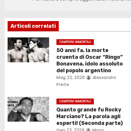
v
i
g
Articoli correlati
a
CAMPIONI IMMORTALI
50 anni fa, la morte
z
cruenta di Oscar “Ringo”
i
Bonavena, idolo assoluto
del popolo argentino
o
Mag 22, 2026
Alessandro
Preite
n
e
CAMPIONI IMMORTALI
Quanto grande fu Rocky
a
Marciano? La parola agli
esperti! (Seconda parte)
r
Gen 23, 2026
Mario