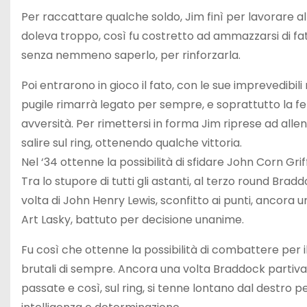
Per raccattare qualche soldo, Jim finì per lavorare 
doleva troppo, così fu costretto ad ammazzarsi di fati
senza nemmeno saperlo, per rinforzarla.
Poi entrarono in gioco il fato, con le sue imprevedibil
pugile rimarrà legato per sempre, e soprattutto la 
avversità. Per rimettersi in forma Jim riprese ad all
salire sul ring, ottenendo qualche vittoria.
Nel ‘34 ottenne la possibilità di sfidare John Corn Gri
Tra lo stupore di tutti gli astanti, al terzo round Brad
volta di John Henry Lewis, sconfitto ai punti, ancora 
Art Lasky, battuto per decisione unanime.
Fu così che ottenne la possibilità di combattere per il
brutali di sempre. Ancora una volta Braddock partiva
passate e così, sul ring, si tenne lontano dal destr