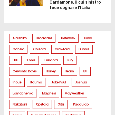
Cardamone, il cui sinistro
fece sognare l’Italia
Alalshikh
Benavidez
Beterbiev
Bivol
Canelo
Chisora
Crawford
Dubois
EBU
Ennis
Fundora
Fury
Gervonta Davis
Haney
Hearn
IBF
Inoue
Itauma
Jake Paul
Joshua
Lomachenko
Magnesi
Mayweather
Nakatani
Opetaia
Ortiz
Pacquiao