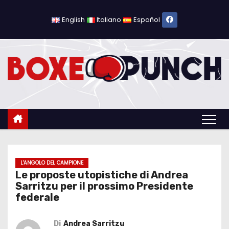
S
a
English
Italiano
Español
l
t
a
a
l
c
o
n
t
e
L'ANGOLO DEL CAMPIONE
Le proposte utopistiche di Andrea
n
Sarritzu per il prossimo Presidente
u
federale
t
o
Di
Andrea Sarritzu