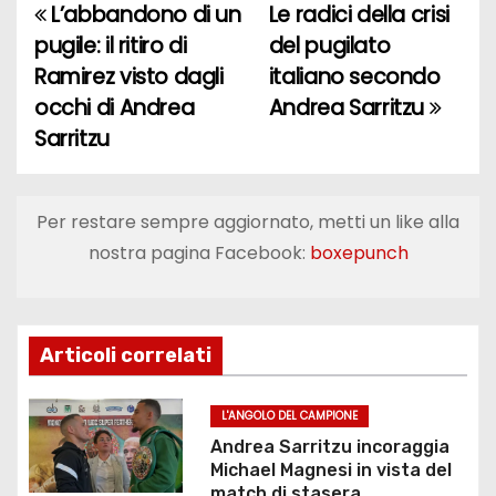
L’abbandono di un
Le radici della crisi
N
pugile: il ritiro di
del pugilato
a
Ramirez visto dagli
italiano secondo
occhi di Andrea
Andrea Sarritzu
v
Sarritzu
i
g
Per restare sempre aggiornato, metti un like alla
a
nostra pagina Facebook:
boxepunch
z
i
Articoli correlati
o
L'ANGOLO DEL CAMPIONE
n
Andrea Sarritzu incoraggia
Michael Magnesi in vista del
e
match di stasera