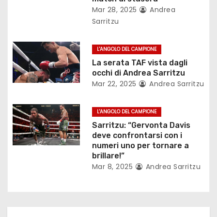
Mar 28, 2025
Andrea
a
Sarritzu
r
L'ANGOLO DEL CAMPIONE
t
La serata TAF vista dagli
occhi di Andrea Sarritzu
i
Mar 22, 2025
Andrea Sarritzu
c
L'ANGOLO DEL CAMPIONE
o
Sarritzu: “Gervonta Davis
l
deve confrontarsi con i
numeri uno per tornare a
i
brillare!”
Mar 8, 2025
Andrea Sarritzu