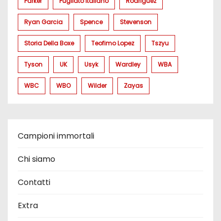
Parker
Pugilato Italiano
Rodriguez
Ryan Garcia
Spence
Stevenson
Storia Della Boxe
Teofimo Lopez
Tszyu
Tyson
UK
Usyk
Wardley
WBA
WBC
WBO
Wilder
Zayas
Campioni immortali
Chi siamo
Contatti
Extra