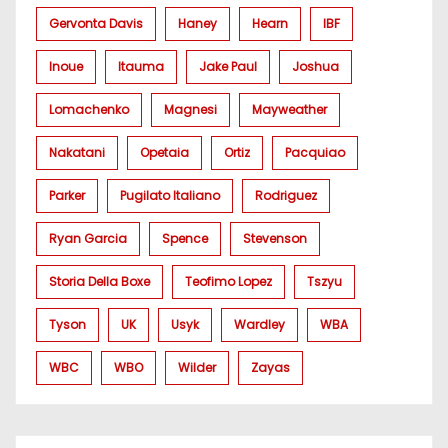
Gervonta Davis
Haney
Hearn
IBF
Inoue
Itauma
Jake Paul
Joshua
Lomachenko
Magnesi
Mayweather
Nakatani
Opetaia
Ortiz
Pacquiao
Parker
Pugilato Italiano
Rodriguez
Ryan Garcia
Spence
Stevenson
Storia Della Boxe
Teofimo Lopez
Tszyu
Tyson
UK
Usyk
Wardley
WBA
WBC
WBO
Wilder
Zayas