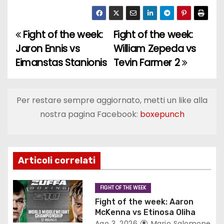
Fight of the week:
Fight of the week:
N
Jaron Ennis vs
William Zepeda vs
a
Eimanstas Stanionis
Tevin Farmer 2
v
i
Per restare sempre aggiornato, metti un like alla
nostra pagina Facebook:
boxepunch
g
a
z
Articoli correlati
i
FIGHT OF THE WEEK
o
Fight of the week: Aaron
McKenna vs Etinosa Oliha
Ago 3, 2026
Mario Salomone