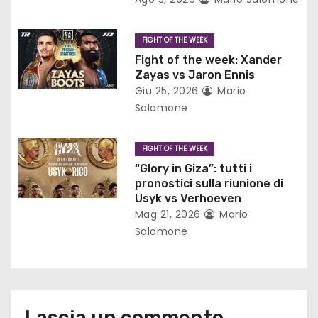
n
e
FIGHT OF THE WEEK
a
Fight of the week: Xander
Zayas vs Jaron Ennis
r
Giu 25, 2026
Mario
Salomone
t
i
FIGHT OF THE WEEK
“Glory in Giza”: tutti i
c
pronostici sulla riunione di
Usyk vs Verhoeven
o
Mag 21, 2026
Mario
Salomone
l
i
Lascia un commento