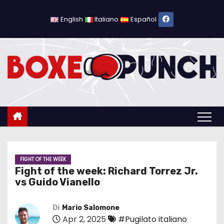
S
a
English
Italiano
Español
l
t
a
a
l
c
o
n
t
e
FIGHT OF THE WEEK
Fight of the week: Richard Torrez Jr.
n
vs Guido Vianello
u
t
Di
Mario Salomone
o
Apr 2, 2025
#Pugilato italiano