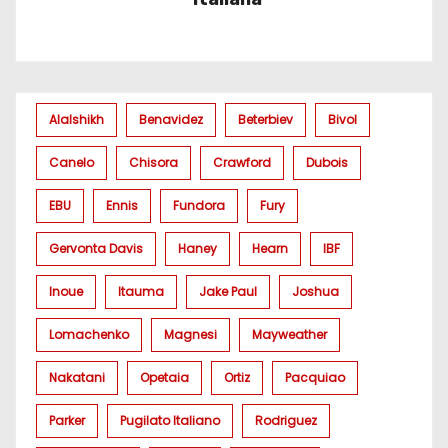
Alalshikh
Benavidez
Beterbiev
Bivol
Canelo
Chisora
Crawford
Dubois
EBU
Ennis
Fundora
Fury
Gervonta Davis
Haney
Hearn
IBF
Inoue
Itauma
Jake Paul
Joshua
Lomachenko
Magnesi
Mayweather
Nakatani
Opetaia
Ortiz
Pacquiao
Parker
Pugilato Italiano
Rodriguez