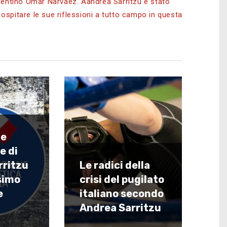
rgentino Omar Narvaez. Aandrea Sarritzu è stato
ospitare le sue riflessioni a tutto campo in questa
te
e di
rritzu
Le radici della
ssimo
crisi del pugilato
e
italiano secondo
Andrea Sarritzu