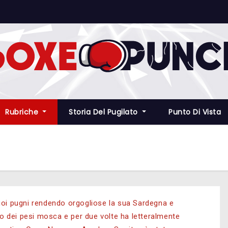
Rubriche
Storia Del Pugilato
Punto Di Vista
suoi pugni rendendo orgogliose la sua Sardegna e
peo dei pesi mosca e per due volte ha letteralmente