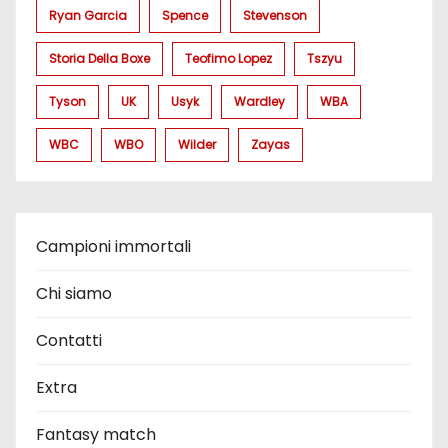
Ryan Garcia
Spence
Stevenson
Storia Della Boxe
Teofimo Lopez
Tszyu
Tyson
UK
Usyk
Wardley
WBA
WBC
WBO
Wilder
Zayas
Campioni immortali
Chi siamo
Contatti
Extra
Fantasy match