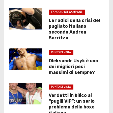
L'ANGOLO DEL CAMPIONE
Le radici della crisi del
pugilato italiano
secondo Andrea
Sarritzu
PUNTO DI VISTA
Oleksandr Usyk è uno
dei migliori pesi
massimi di sempre?
PUNTO DI VISTA
Verdetti in bilico ai
“pugili VIP”: un serio
problema della boxe
italiana