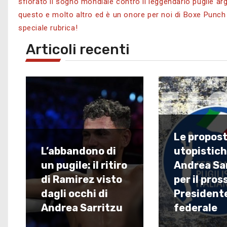
sfiorato il sogno mondiale contro il leggendario pugile a
questo e molto altro ed è un onore per noi di Boxe Punch 
speciale rubrica!
Articoli recenti
Le propos
L’abbandono di
utopistich
un pugile: il ritiro
Andrea Sa
di Ramirez visto
per il pro
dagli occhi di
President
Andrea Sarritzu
federale