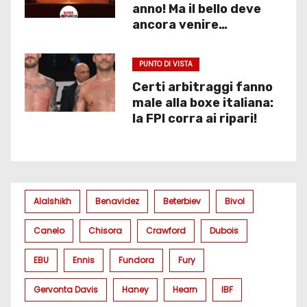
anno! Ma il bello deve
ancora venire…
PUNTO DI VISTA
Certi arbitraggi fanno
male alla boxe italiana:
la FPI corra ai ripari!
Alalshikh
Benavidez
Beterbiev
Bivol
Canelo
Chisora
Crawford
Dubois
EBU
Ennis
Fundora
Fury
Gervonta Davis
Haney
Hearn
IBF