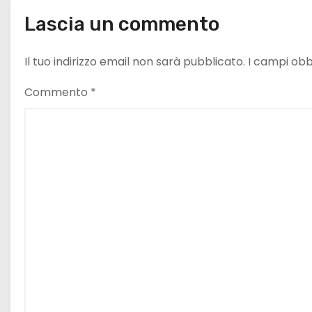
c
Lascia un commento
o
Il tuo indirizzo email non sarà pubblicato.
I campi obb
l
Commento
*
i