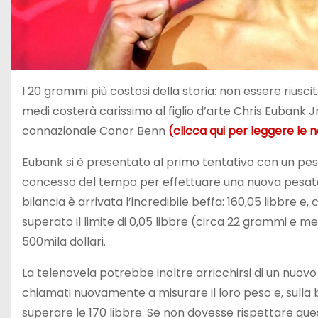
I 20 grammi più costosi della storia: non essere riuscit
medi costerà carissimo al figlio d’arte Chris Eubank Jr
connazionale Conor Benn
(clicca qui per leggere le n
Eubank si è presentato al primo tentativo con un peso 
concesso del tempo per effettuare una nuova pesata. L
bilancia è arrivata l’incredibile beffa: 160,05 libbre e
superato il limite di 0,05 libbre (circa 22 grammi e 
500mila dollari.
La telenovela potrebbe inoltre arricchirsi di un nuov
chiamati nuovamente a misurare il loro peso e, sulla 
superare le 170 libbre. Se non dovesse rispettare que