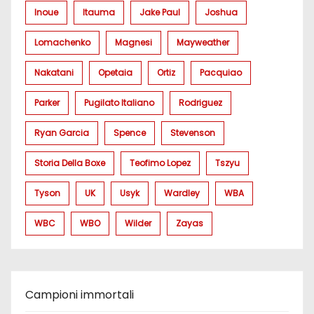
Inoue
Itauma
Jake Paul
Joshua
Lomachenko
Magnesi
Mayweather
Nakatani
Opetaia
Ortiz
Pacquiao
Parker
Pugilato Italiano
Rodriguez
Ryan Garcia
Spence
Stevenson
Storia Della Boxe
Teofimo Lopez
Tszyu
Tyson
UK
Usyk
Wardley
WBA
WBC
WBO
Wilder
Zayas
Campioni immortali