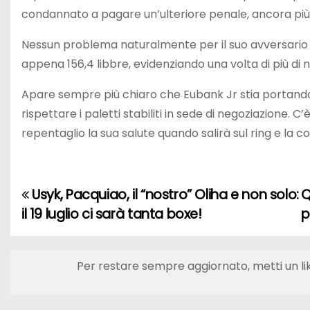
condannato a pagare un’ulteriore penale, ancora più pe
Nessun problema naturalmente per il suo avversario N
appena 156,4 libbre, evidenziando una volta di più di
Apare sempre più chiaro che Eubank Jr stia portando i
rispettare i paletti stabiliti in sede di negoziazione. C
repentaglio la sua salute quando salirà sul ring e la co
Usyk, Pacquiao, il “nostro” Oliha e non solo:
Q
N
il 19 luglio ci sarà tanta boxe!
p
a
v
Per restare sempre aggiornato, metti un li
i