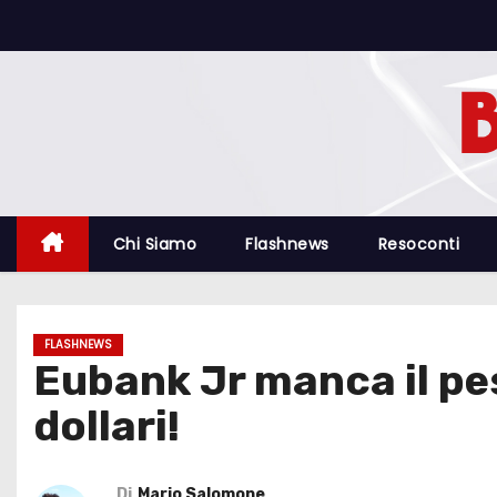
S
a
l
t
a
a
l
c
Chi Siamo
Flashnews
Resoconti
o
n
t
FLASHNEWS
e
Eubank Jr manca il pe
n
dollari!
u
t
o
Di
Mario Salomone