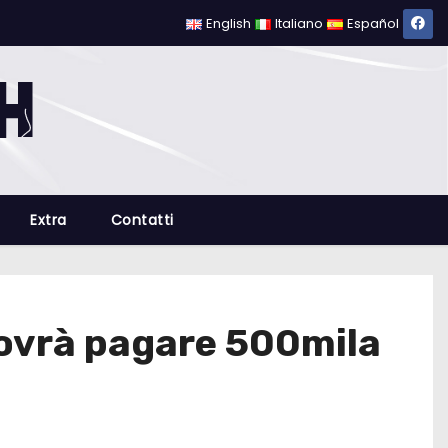
English
Italiano
Español
Extra
Contatti
dovrà pagare 500mila