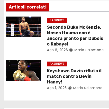
g
Articoli correlati
a
z
FLASHNEWS
Secondo Duke McKenzie,
i
Moses Itauma non è
ancora pronto per Dubois
o
o Kabayel
Ago 6, 2026
Mario Salomone
n
e
FLASHNEWS
Keyshawn Davis rifiuta il
a
match contro Devin
r
Haney!
Ago 1, 2026
Mario Salomone
t
i