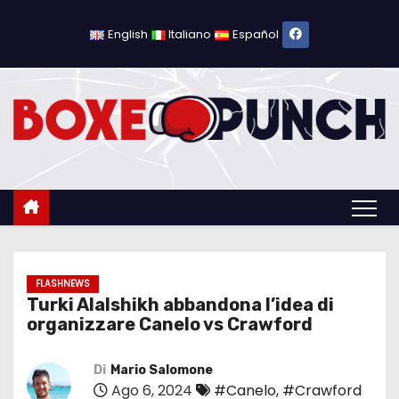
S
a
English
Italiano
Español
l
t
a
a
l
c
o
n
t
e
FLASHNEWS
Turki Alalshikh abbandona l’idea di
n
organizzare Canelo vs Crawford
u
t
Di
Mario Salomone
o
Ago 6, 2024
#Canelo
,
#Crawford