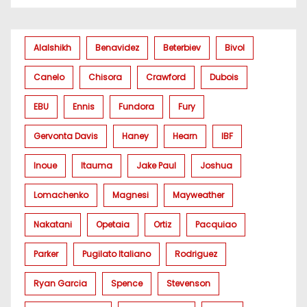
Alalshikh
Benavidez
Beterbiev
Bivol
Canelo
Chisora
Crawford
Dubois
EBU
Ennis
Fundora
Fury
Gervonta Davis
Haney
Hearn
IBF
Inoue
Itauma
Jake Paul
Joshua
Lomachenko
Magnesi
Mayweather
Nakatani
Opetaia
Ortiz
Pacquiao
Parker
Pugilato Italiano
Rodriguez
Ryan Garcia
Spence
Stevenson