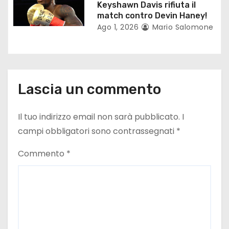
l
Keyshawn Davis rifiuta il
match contro Devin Haney!
i
Ago 1, 2026
Mario Salomone
Lascia un commento
Il tuo indirizzo email non sarà pubblicato.
I
campi obbligatori sono contrassegnati
*
Commento
*