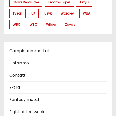
Storia Della Boxe
Teofimo Lopez
Tszyu
Tyson
UK
Usyk
Wardley
WBA
WBC
WBO
Wilder
Zayas
Campioni immortali
Chi siamo
Contatti
Extra
Fantasy match
Fight of the week