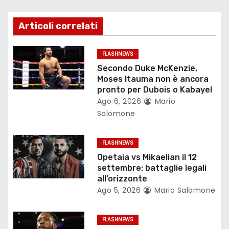
z
i
Articoli correlati
o
FLASHNEWS
n
Secondo Duke McKenzie,
Moses Itauma non è ancora
e
pronto per Dubois o Kabayel
Ago 6, 2026
Mario
a
Salomone
r
FLASHNEWS
t
Opetaia vs Mikaelian il 12
settembre: battaglie legali
i
all’orizzonte
c
Ago 5, 2026
Mario Salomone
o
FLASHNEWS