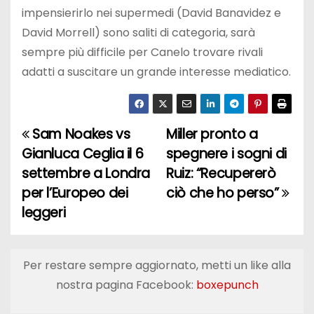
impensierirlo nei supermedi (David Banavidez e
David Morrell) sono saliti di categoria, sarà
sempre più difficile per Canelo trovare rivali
adatti a suscitare un grande interesse mediatico.
Sam Noakes vs
Miller pronto a
N
Gianluca Ceglia il 6
spegnere i sogni di
a
settembre a Londra
Ruiz: “Recupererò
per l’Europeo dei
ciò che ho perso”
v
leggeri
i
g
Per restare sempre aggiornato, metti un like alla
a
nostra pagina Facebook:
boxepunch