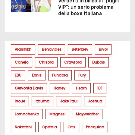
Verdetti in bilico ai “pugili
VIP”: un serio problema
della boxe italiana
Alalshikh
Benavidez
Beterbiev
Bivol
Canelo
Chisora
Crawford
Dubois
EBU
Ennis
Fundora
Fury
Gervonta Davis
Haney
Hearn
IBF
Inoue
Itauma
Jake Paul
Joshua
Lomachenko
Magnesi
Mayweather
Nakatani
Opetaia
Ortiz
Pacquiao