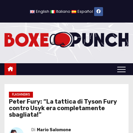
S
a
English
Italiano
Español
l
t
a
a
l
c
o
n
t
e
FLASHNEWS
Peter Fury: “La tattica di Tyson Fury
n
contro Usyk era completamente
u
sbagliata!”
t
o
Di
Mario Salomone