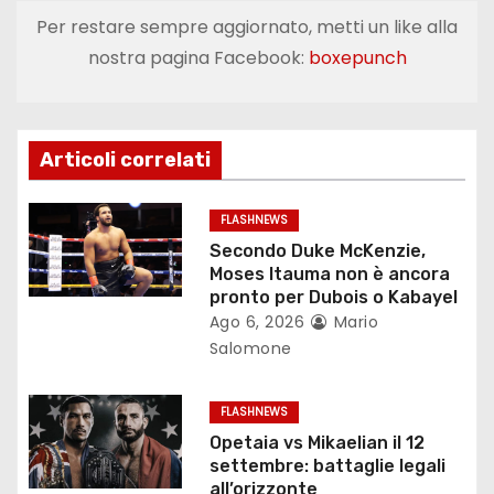
Per restare sempre aggiornato, metti un like alla
g
nostra pagina Facebook:
boxepunch
a
z
Articoli correlati
i
o
FLASHNEWS
Secondo Duke McKenzie,
n
Moses Itauma non è ancora
pronto per Dubois o Kabayel
e
Ago 6, 2026
Mario
Salomone
a
r
FLASHNEWS
Opetaia vs Mikaelian il 12
t
settembre: battaglie legali
all’orizzonte