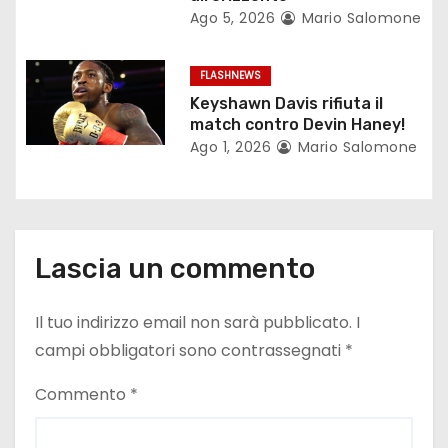
i
Ago 5, 2026
Mario Salomone
c
FLASHNEWS
o
Keyshawn Davis rifiuta il
match contro Devin Haney!
l
Ago 1, 2026
Mario Salomone
i
Lascia un commento
Il tuo indirizzo email non sarà pubblicato.
I
campi obbligatori sono contrassegnati
*
Commento
*