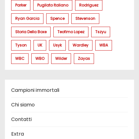
Parker
Pugilato Italiano
Rodriguez
Ryan Garcia
Spence
Stevenson
Storia Della Boxe
Teofimo Lopez
Tszyu
Tyson
UK
Usyk
Wardley
WBA
WBC
WBO
Wilder
Zayas
Campioni immortali
Chi siamo
Contatti
Extra