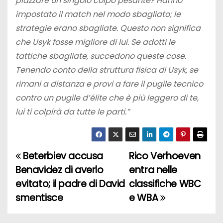
piazzare un singolo colpo pesante? Hanno
impostato il match nel modo sbagliato; le
strategie erano sbagliate. Questo non significa
che Usyk fosse migliore di lui. Se adotti le
tattiche sbagliate, succedono queste cose.
Tenendo conto della struttura fisica di Usyk, se
rimani a distanza e provi a fare il pugile tecnico
contro un pugile d’élite che è più leggero di te,
lui ti colpirà da tutte le parti.”
Beterbiev accusa
Rico Verhoeven
N
Benavidez di averlo
entra nelle
a
evitato; il padre di David
classifiche WBC
smentisce
e WBA
v
i