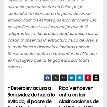
intentar hacer lo mismo o va a acortar la
distancia para conectar un único golpe
contundente? Plantearon la pelea de forma
equivocada; las estrategias eran erróneas. Eso
no significa que Usyk fuera mejor que él. Si
adoptas las tácticas equivocadas, pasan estas
cosas. Si observas la estructura física de Usyk, si
te mantienes a distancia e intentas boxear
técnicamente contra un boxeador de élite que
es más ligero que tú, te golpeará por todas
partes.»
Beterbiev acusa a
Rico Verhoeven
N
Benavidez de haberlo
entra en las
a
evitado; el padre de
clasificaciones de