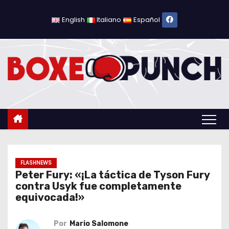
S
a
English
Italiano
Español
l
t
a
r
a
l
c
o
n
t
FLASHNEWS
Peter Fury: «¡La táctica de Tyson Fury
e
contra Usyk fue completamente
n
equivocada!»
i
d
Por
Mario Salomone