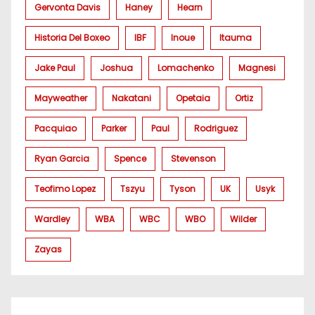
Gervonta Davis
Haney
Hearn
Historia Del Boxeo
IBF
Inoue
Itauma
Jake Paul
Joshua
Lomachenko
Magnesi
Mayweather
Nakatani
Opetaia
Ortiz
Pacquiao
Parker
Paul
Rodriguez
Ryan Garcia
Spence
Stevenson
Teofimo Lopez
Tszyu
Tyson
UK
Usyk
Wardley
WBA
WBC
WBO
Wilder
Zayas