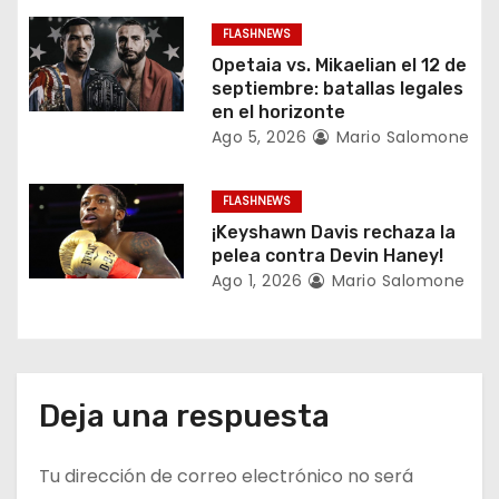
n
FLASHNEWS
Opetaia vs. Mikaelian el 12 de
t
septiembre: batallas legales
en el horizonte
r
Ago 5, 2026
Mario Salomone
a
FLASHNEWS
d
¡Keyshawn Davis rechaza la
a
pelea contra Devin Haney!
Ago 1, 2026
Mario Salomone
s
Deja una respuesta
Tu dirección de correo electrónico no será