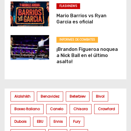
FLASHNEWS
Mario Barrios vs Ryan
Garcia es oficial
INFORMES DE COMBATES
¡Brandon Figueroa noquea
a Nick Ball en el último
asalto!
Alalshikh
Benavidez
Beterbiev
Bivol
Boxeo Italiano
Canelo
Chisora
Crawford
Dubois
EBU
Ennis
Fury