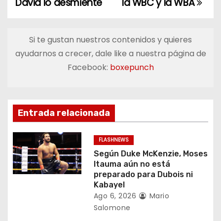
David lo desmiente
la WBC y la WBA
v
e
Si te gustan nuestros contenidos y quieres
g
ayudarnos a crecer, dale like a nuestra página de
a
Facebook:
boxepunch
c
i
Entrada relacionada
ó
FLASHNEWS
n
Según Duke McKenzie, Moses
Itauma aún no está
d
preparado para Dubois ni
Kabayel
e
Ago 6, 2026
Mario
Salomone
e