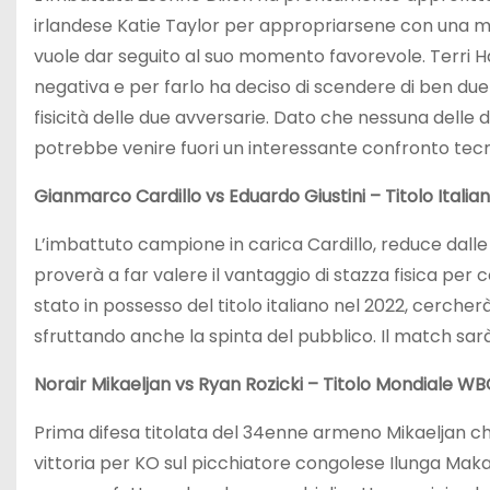
irlandese Katie Taylor per appropriarsene con una mer
vuole dar seguito al suo momento favorevole. Terri Ha
negativa e per farlo ha deciso di scendere di ben due 
fisicità delle due avversarie. Dato che nessuna delle
potrebbe venire fuori un interessante confronto tecn
Gianmarco Cardillo vs Eduardo Giustini – Titolo Italian
L’imbattuto campione in carica Cardillo, reduce dalle 
proverà a far valere il vantaggio di stazza fisica per c
stato in possesso del titolo italiano nel 2022, cercher
sfruttando anche la spinta del pubblico. Il match sarà
Norair Mikaeljan vs Ryan Rozicki – Titolo Mondiale WBC
Prima difesa titolata del 34enne armeno Mikaeljan ch
vittoria per KO sul picchiatore congolese Ilunga Ma