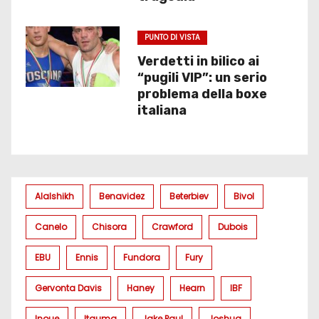
PUNTO DI VISTA
Verdetti in bilico ai
“pugili VIP”: un serio
problema della boxe
italiana
Alalshikh
Benavidez
Beterbiev
Bivol
Canelo
Chisora
Crawford
Dubois
EBU
Ennis
Fundora
Fury
Gervonta Davis
Haney
Hearn
IBF
Inoue
Itauma
Jake Paul
Joshua