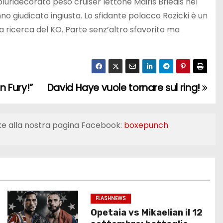
pluridecorato peso cruiser lettone Mairis Briedis nel
o giudicato ingiusta. Lo sfidante polacco Rozicki è un
a ricerca del KO. Parte senz’altro sfavorito ma
n Fury!”
David Haye vuole tornare sul ring!
ke alla nostra pagina Facebook:
boxepunch
FLASHNEWS
Opetaia vs Mikaelian il 12