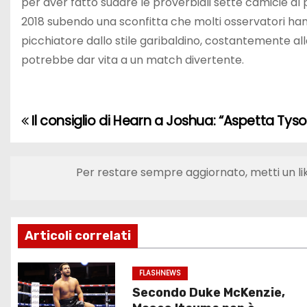
per aver fatto sudare le proverbiali sette camicie al 
2018 subendo una sconfitta che molti osservatori hann
picchiatore dallo stile garibaldino, costantemente all
potrebbe dar vita a un match divertente.
Il consiglio di Hearn a Joshua: “Aspetta Tyso
N
a
Per restare sempre aggiornato, metti un li
v
i
g
Articoli correlati
a
FLASHNEWS
Secondo Duke McKenzie,
z