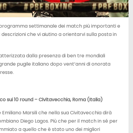
 il programma settimanale dei match più importanti e
i descrizioni che vi aiutino a orientarvi sulla posta in
tterizzata dalla presenza di ben tre mondiali
 grande pugile italiano dopo vent’anni di onorata
eresse.
co sui 10 round – Civitavecchia, Roma (Italia)
miliano Marsili che nella sua Civitavecchia dirà
lombiano Diego Lagos. Più che per il match in sé per
mmiato a quello che è stato uno dei migliori