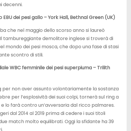
i decenni.
EBU dei pesi gallo – York Hall, Bethnal Green (UK)
ba che nel maggio dello scorso anno si laureò
 Il tambureggiante demolitore inglese si troverà di
el mondo dei pesi mosca, che dopo una fase di stasi
nte scontro di stili.
ale WBC femminile dei pesi superpiuma – Trilith
g per non aver assunto volontariamente la sostanza
 per l’esplosività dei suoi colpi, tornerà sul ring a
e e lo farà contro un’avversaria dal ricco palmares.
i dal 2014 al 2019 prima di cedere i suoi titoli
 due match molto equilibrati. Oggi la sfidante ha 39
i.