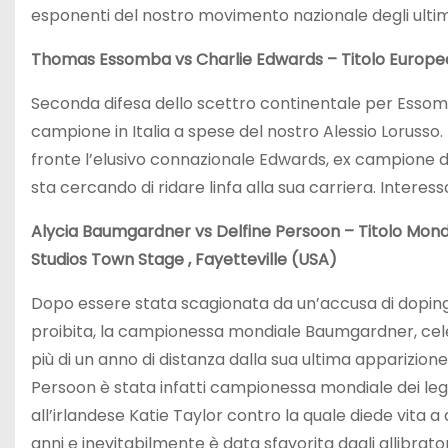
esponenti del nostro movimento nazionale degli ultim
Thomas Essomba vs Charlie Edwards – Titolo Europeo 
Seconda difesa dello scettro continentale per Essom
campione in Italia a spese del nostro Alessio Lorusso.
fronte l’elusivo connazionale Edwards, ex campione d
sta cercando di ridare linfa alla sua carriera. Interessa
Alycia Baumgardner vs Delfine Persoon – Titolo Mondi
Studios Town Stage , Fayetteville (USA)
Dopo essere stata scagionata da un’accusa di dopin
proibita, la campionessa mondiale Baumgardner, celebre
più di un anno di distanza dalla sua ultima apparizion
Persoon è stata infatti campionessa mondiale dei legger
all’irlandese Katie Taylor contro la quale diede vita a
anni e inevitabilmente è data sfavorita dagli allibrator