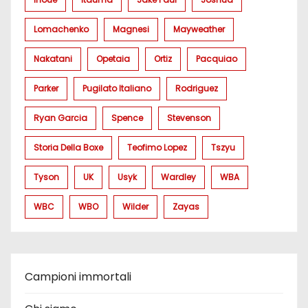
Lomachenko
Magnesi
Mayweather
Nakatani
Opetaia
Ortiz
Pacquiao
Parker
Pugilato Italiano
Rodriguez
Ryan Garcia
Spence
Stevenson
Storia Della Boxe
Teofimo Lopez
Tszyu
Tyson
UK
Usyk
Wardley
WBA
WBC
WBO
Wilder
Zayas
Campioni immortali