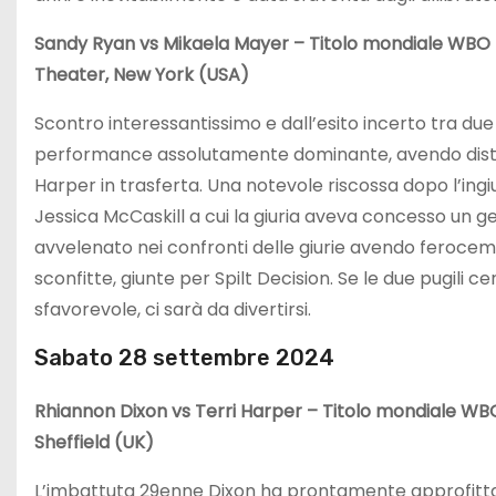
Sandy Ryan vs Mikaela Mayer – Titolo mondiale WBO 
Theater, New York (USA)
Scontro interessantissimo e dall’esito incerto tra due
performance assolutamente dominante, avendo distrutt
Harper in trasferta. Una notevole riscossa dopo l’ing
Jessica McCaskill a cui la giuria aveva concesso un 
avvelenato nei confronti delle giurie avendo feroc
sconfitte, giunte per Spilt Decision. Se le due pugili c
sfavorevole, ci sarà da divertirsi.
Sabato 28 settembre 2024
Rhiannon Dixon vs Terri Harper – Titolo mondiale WB
Sheffield (UK)
L’imbattuta 29enne Dixon ha prontamente approfittat