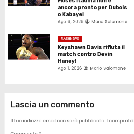
Moses Itauma non è
i
ancora pronto per Dubois
o Kabayel
o
Ago 6, 2026
Mario Salomone
n
FLASHNEWS
e
Keyshawn Davis rifiuta il
match contro Devin
a
Haney!
Ago 1, 2026
Mario Salomone
r
t
i
Lascia un commento
c
o
Il tuo indirizzo email non sarà pubblicato.
I campi obb
Commento
*