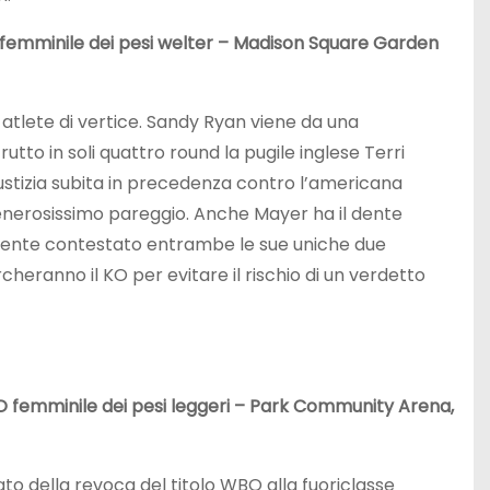
femminile dei pesi welter – Madison Square Garden
 atlete di vertice. Sandy Ryan viene da una
o in soli quattro round la pugile inglese Terri
iustizia subita in precedenza contro l’americana
generosissimo pareggio. Anche Mayer ha il dente
emente contestato entrambe le sue uniche due
ercheranno il KO per evitare il rischio di un verdetto
O femminile dei pesi leggeri – Park Community Arena,
o della revoca del titolo WBO alla fuoriclasse