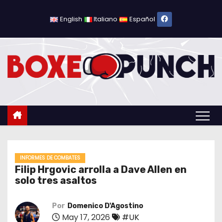
S
a
English
Italiano
Español
l
t
a
r
a
l
c
o
n
t
INFORMES DE COMBATES
Filip Hrgovic arrolla a Dave Allen en
e
solo tres asaltos
n
i
Por
Domenico D'Agostino
d
May 17, 2026
#UK