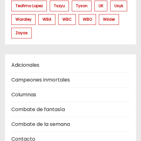
Teofimo Lopez
Tszyu
Tyson
UK
Usyk
Wardley
WBA
WBC
WBO
Wilder
Zayas
Adicionales
Campeones inmortales
Columnas
Combate de fantasìa
Combate de la semana
Contacto