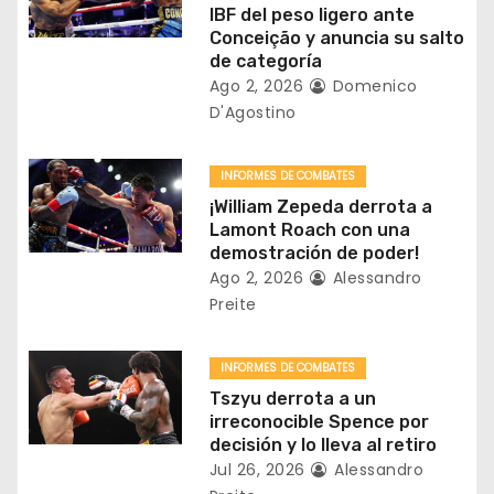
d
IBF del peso ligero ante
e
Conceição y anuncia su salto
de categoría
e
Ago 2, 2026
Domenico
D'Agostino
n
t
INFORMES DE COMBATES
¡William Zepeda derrota a
r
Lamont Roach con una
demostración de poder!
a
Ago 2, 2026
Alessandro
Preite
d
a
INFORMES DE COMBATES
Tszyu derrota a un
s
irreconocible Spence por
decisión y lo lleva al retiro
Jul 26, 2026
Alessandro