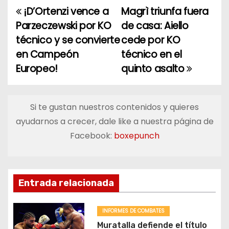
¡D’Ortenzi vence a
Magrì triunfa fuera
N
Parzeczewski por KO
de casa: Aiello
a
técnico y se convierte
cede por KO
en Campeón
técnico en el
v
Europeo!
quinto asalto
e
g
Si te gustan nuestros contenidos y quieres
a
ayudarnos a crecer, dale like a nuestra página de
Facebook:
boxepunch
c
i
ó
Entrada relacionada
n
INFORMES DE COMBATES
Muratalla defiende el título