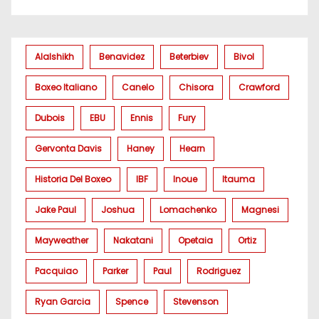
Alalshikh
Benavidez
Beterbiev
Bivol
Boxeo Italiano
Canelo
Chisora
Crawford
Dubois
EBU
Ennis
Fury
Gervonta Davis
Haney
Hearn
Historia Del Boxeo
IBF
Inoue
Itauma
Jake Paul
Joshua
Lomachenko
Magnesi
Mayweather
Nakatani
Opetaia
Ortiz
Pacquiao
Parker
Paul
Rodriguez
Ryan Garcia
Spence
Stevenson