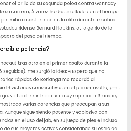
tener el brillo de su segunda pelea contra Gennady
e su carrera, Álvarez ha desarrollado con el tiempo
le permitirá mantenerse en la élite durante muchos
 estadounidense Bernard Hopkins, otro genio de la
impacto del paso del tiempo.
ncreíble potencia?
ocaut tras otro en el primer asalto durante la
6 seguidos), me surgió la idea: «¡Espero que no
ctorias rápidas de Berlanga me recordó al
ió 19 victorias consecutivas en el primer asalto, pero
rgo, ya ha demostrado ser muy superior a Brunson,
 mostrado varias carencias que preocupan a sus
. Aunque sigue siendo potente y explosivo con
as en el uso del jab, en su juego de pies e incluso
no de sus mayores activos considerando su estilo de