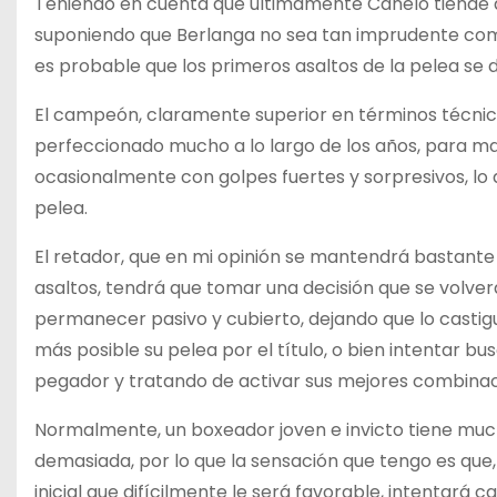
Teniendo en cuenta que últimamente Canelo tiende a
suponiendo que Berlanga no sea tan imprudente como
es probable que los primeros asaltos de la pelea se 
El campeón, claramente superior en términos técnico
perfeccionado mucho a lo largo de los años, para man
ocasionalmente con golpes fuertes y sorpresivos, lo q
pelea.
El retador, que en mi opinión se mantendrá bastante
asaltos, tendrá que tomar una decisión que se volve
permanecer pasivo y cubierto, dejando que lo castig
más posible su pelea por el título, o bien intentar b
pegador y tratando de activar sus mejores combinac
Normalmente, un boxeador joven e invicto tiene much
demasiada, por lo que la sensación que tengo es que, 
inicial que difícilmente le será favorable, intentar