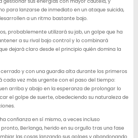
 gestionar sus energías con mayor cautela, y
 para lanzarse de inmediato en un ataque suicida,
desarrollen a un ritmo bastante bajo.
s, probablemente utilizará su jab, un golpe que ha
tener a su rival bajo control y lo combinará
ue dejará claro desde el principio quién domina la
 cerrado y con una guardia alta durante los primeros
rá cada vez más urgente con el paso del tiempo:
uen arriba y abajo en la esperanza de prolongar lo
uscar el golpe de suerte, obedeciendo su naturaleza de
iones.
a confianza en sí mismo, a veces incluso
pronto, Berlanga, herido en su orgullo tras una fase
á cambiar las cosas lanzando sus golpes y abandonando