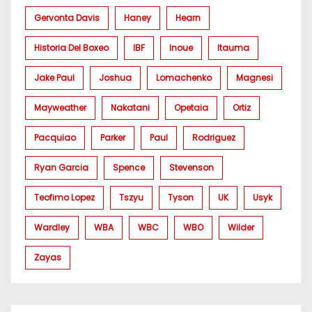
Gervonta Davis
Haney
Hearn
Historia Del Boxeo
IBF
Inoue
Itauma
Jake Paul
Joshua
Lomachenko
Magnesi
Mayweather
Nakatani
Opetaia
Ortiz
Pacquiao
Parker
Paul
Rodriguez
Ryan Garcia
Spence
Stevenson
Teofimo Lopez
Tszyu
Tyson
UK
Usyk
Wardley
WBA
WBC
WBO
Wilder
Zayas