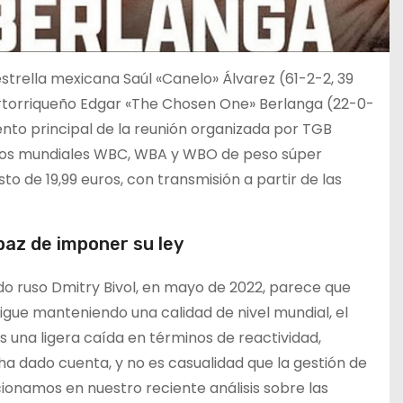
estrella mexicana Saúl «Canelo» Álvarez (61-2-2, 39
ertorriqueño Edgar «The Chosen One» Berlanga (22-0-
ento principal de la reunión organizada por TGB
ulos mundiales WBC, WBA y WBO de peso súper
o de 19,99 euros, con transmisión a partir de las
apaz de imponer su ley
o ruso Dmitry Bivol, en mayo de 2022, parece que
igue manteniendo una calidad de nivel mundial, el
una ligera caída en términos de reactividad,
 ha dado cuenta, y no es casualidad que la gestión de
onamos en nuestro reciente análisis sobre las