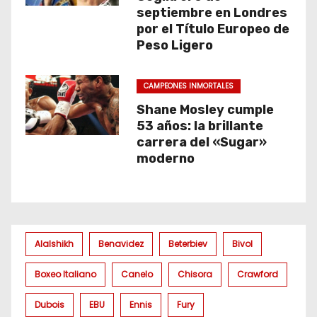
septiembre en Londres
por el Título Europeo de
Peso Ligero
CAMPEONES INMORTALES
Shane Mosley cumple
53 años: la brillante
carrera del «Sugar»
moderno
Alalshikh
Benavidez
Beterbiev
Bivol
Boxeo Italiano
Canelo
Chisora
Crawford
Dubois
EBU
Ennis
Fury