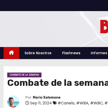
S
a
l
t
a
r
a
l
Sobre Nosotros
Flashnews
Informes
c
o
n
COMBATE DE LA SEMANA
t
Combate de la semana:
e
n
i
Por
Mario Salomone
Sep 11, 2024
#Canelo
,
#WBA
,
#WBC
,
#
d