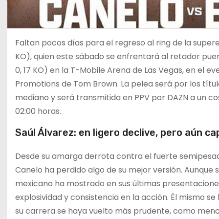
Faltan pocos días para el regreso al ring de la super
KO), quien este sábado se enfrentará al retador pu
0, 17 KO) en la T-Mobile Arena de Las Vegas, en el ev
Promotions de Tom Brown. La pelea será por los tít
mediano y será transmitida en PPV por DAZN a un cost
02:00 horas.
Saúl Álvarez: en ligero declive, pero aún c
Desde su amarga derrota contra el fuerte semipesad
Canelo ha perdido algo de su mejor versión. Aunque s
mexicano ha mostrado en sus últimas presentaciones 
explosividad y consistencia en la acción. Él mismo se
su carrera se haya vuelto más prudente, como menci