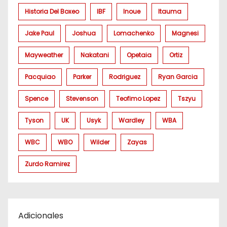
Historia Del Boxeo
IBF
Inoue
Itauma
Jake Paul
Joshua
Lomachenko
Magnesi
Mayweather
Nakatani
Opetaia
Ortiz
Pacquiao
Parker
Rodriguez
Ryan Garcia
Spence
Stevenson
Teofimo Lopez
Tszyu
Tyson
UK
Usyk
Wardley
WBA
WBC
WBO
Wilder
Zayas
Zurdo Ramirez
Adicionales