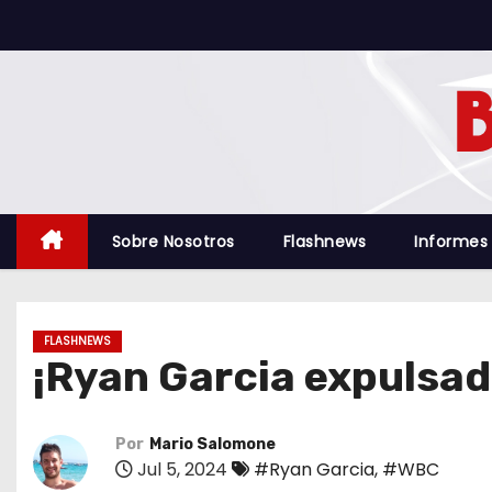
S
a
l
t
a
r
a
l
Sobre Nosotros
Flashnews
Informes
c
o
n
FLASHNEWS
t
¡Ryan Garcia expulsad
e
n
i
Por
Mario Salomone
Jul 5, 2024
#Ryan Garcia
,
#WBC
d