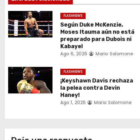
c
FLASHNEWS
i
Según Duke McKenzie,
Moses Itauma aún no está
ó
preparado para Dubois ni
Kabayel
n
Ago 6, 2026
Mario Salomone
d
FLASHNEWS
e
¡Keyshawn Davis rechaza
e
la pelea contra Devin
Haney!
n
Ago 1, 2026
Mario Salomone
t
r