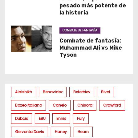
pesado más potente de
la historia
COMBATE DE FANTASÌA
Combate de fantasía:
Muhammad Ali vs Mike
Tyson
Alalshikh
Benavidez
Beterbiev
Bivol
Boxeo Italiano
Canelo
Chisora
Crawford
Dubois
EBU
Ennis
Fury
Gervonta Davis
Haney
Hearn