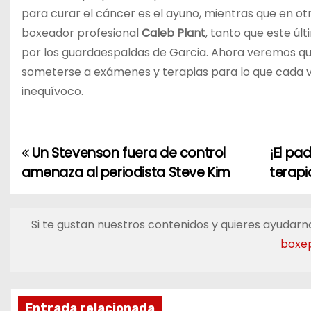
para curar el cáncer es el ayuno, mientras que en o
boxeador profesional
Caleb Plant
, tanto que este úl
por los guardaespaldas de Garcia. Ahora veremos qué
someterse a exámenes y terapias para lo que cada v
inequívoco.
Un Stevenson fuera de control
¡El pa
N
amenaza al periodista Steve Kim
terapi
a
v
Si te gustan nuestros contenidos y quieres ayudarno
e
boxe
g
a
Entrada relacionada