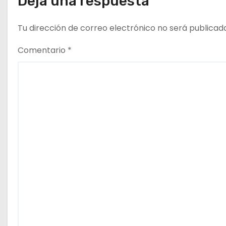
a
Deja una respuesta
d
Tu dirección de correo electrónico no será publicad
a
Comentario
*
s