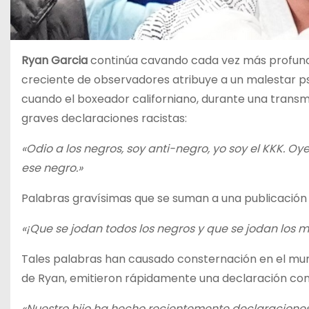
Ryan Garcia
continúa cavando cada vez más profund
creciente de observadores atribuye a un malestar ps
cuando el boxeador californiano, durante una transmis
graves declaraciones racistas:
«Odio a los negros, soy anti-negro, yo soy el KKK. 
ese negro.»
Palabras gravísimas que se suman a una publicación e
«¡Que se jodan todos los negros y que se jodan los
Tales palabras han causado consternación en el mund
de Ryan, emitieron rápidamente una declaración con
«Nuestro hijo ha hecho recientemente declaraciones