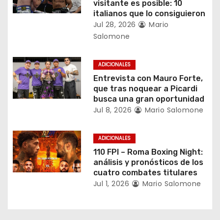
visitante es posible: 10
d
italianos que lo consiguieron
Jul 28, 2026
Mario
e
Salomone
e
ADICIONALES
n
Entrevista con Mauro Forte,
que tras noquear a Picardi
t
busca una gran oportunidad
r
Jul 8, 2026
Mario Salomone
a
ADICIONALES
d
110 FPI – Roma Boxing Night:
análisis y pronósticos de los
a
cuatro combates titulares
Jul 1, 2026
Mario Salomone
s