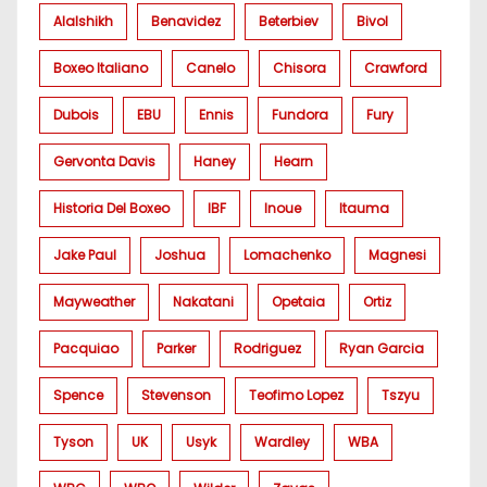
Alalshikh
Benavidez
Beterbiev
Bivol
Boxeo Italiano
Canelo
Chisora
Crawford
Dubois
EBU
Ennis
Fundora
Fury
Gervonta Davis
Haney
Hearn
Historia Del Boxeo
IBF
Inoue
Itauma
Jake Paul
Joshua
Lomachenko
Magnesi
Mayweather
Nakatani
Opetaia
Ortiz
Pacquiao
Parker
Rodriguez
Ryan Garcia
Spence
Stevenson
Teofimo Lopez
Tszyu
Tyson
UK
Usyk
Wardley
WBA