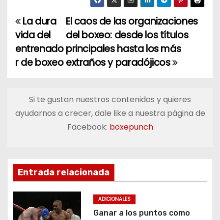
La dura
El caos de las organizaciones
N
vida del
del boxeo: desde los títulos
a
entrenado
principales hasta los más
r de boxeo
extraños y paradójicos
v
e
Si te gustan nuestros contenidos y quieres
g
ayudarnos a crecer, dale like a nuestra página de
a
Facebook:
boxepunch
c
i
Entrada relacionada
ó
ADICIONALES
n
Ganar a los puntos como