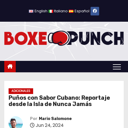
S
a
English
Italiano
Español
l
t
a
r
a
l
c
o
n
t
ADICIONALES
Puños con Sabor Cubano: Reportaje
e
desde la Isla de Nunca Jamás
n
i
Por
Mario Salomone
d
Jun 24, 2024