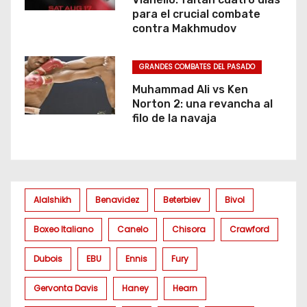
para el crucial combate
contra Makhmudov
GRANDES COMBATES DEL PASADO
Muhammad Ali vs Ken
Norton 2: una revancha al
filo de la navaja
Alalshikh
Benavidez
Beterbiev
Bivol
Boxeo Italiano
Canelo
Chisora
Crawford
Dubois
EBU
Ennis
Fury
Gervonta Davis
Haney
Hearn