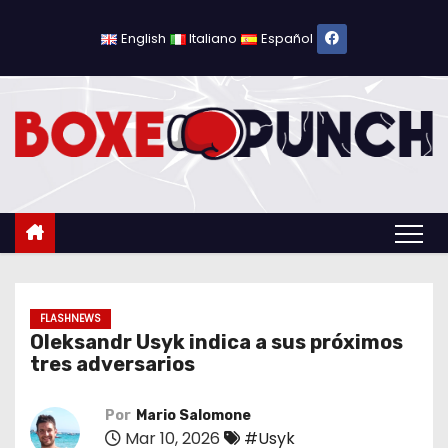
S
a
English
Italiano
Español
l
t
a
r
a
l
c
o
n
t
FLASHNEWS
Oleksandr Usyk indica a sus próximos
e
tres adversarios
n
i
Por
Mario Salomone
d
Mar 10, 2026
#Usyk