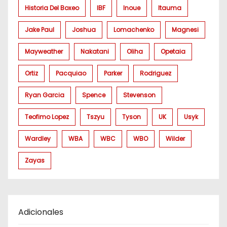
Historia Del Boxeo
IBF
Inoue
Itauma
Jake Paul
Joshua
Lomachenko
Magnesi
Mayweather
Nakatani
Oliha
Opetaia
Ortiz
Pacquiao
Parker
Rodriguez
Ryan Garcia
Spence
Stevenson
Teofimo Lopez
Tszyu
Tyson
UK
Usyk
Wardley
WBA
WBC
WBO
Wilder
Zayas
Adicionales