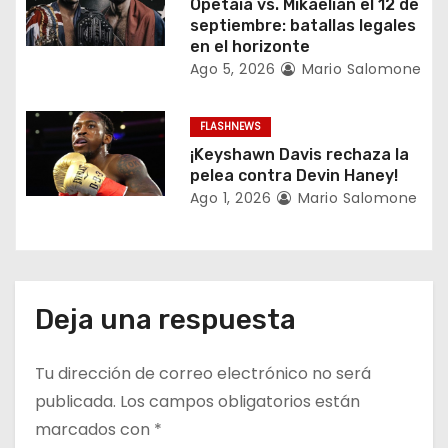
n
Opetaia vs. Mikaelian el 12 de
septiembre: batallas legales
t
en el horizonte
Ago 5, 2026
Mario Salomone
r
a
FLASHNEWS
¡Keyshawn Davis rechaza la
d
pelea contra Devin Haney!
Ago 1, 2026
Mario Salomone
a
s
Deja una respuesta
Tu dirección de correo electrónico no será
publicada.
Los campos obligatorios están
marcados con
*