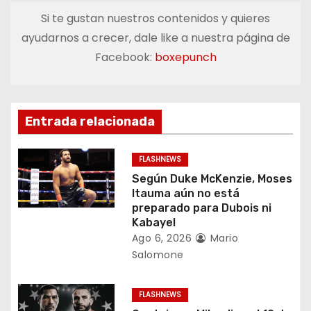
e
Si te gustan nuestros contenidos y quieres
ayudarnos a crecer, dale like a nuestra página de
g
Facebook:
boxepunch
a
c
Entrada relacionada
i
ó
FLASHNEWS
Según Duke McKenzie, Moses
n
Itauma aún no está
preparado para Dubois ni
d
Kabayel
Ago 6, 2026
Mario
e
Salomone
e
FLASHNEWS