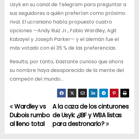
Usyk en su canal de Telegram para preguntar a
sus seguidores a quién preferían como próximo
rival. El ucraniano había propuesto cuatro
opciones —Andy Ruiz Jr., Fabio Wardley, Agit
Kabayel y Joseph Parker— y el alemán fue el
más votado con el 35 % de las preferencias.
Resulta, por tanto, bastante curioso que ahora
su nombre haya desaparecido de la mente del
campeón del mundo…
Wardley vs
A la caza de los cinturones
N
Dubois rumbo
de Usyk: ¿IBF y WBA listas
a
al lleno total
para destronarlo?
v