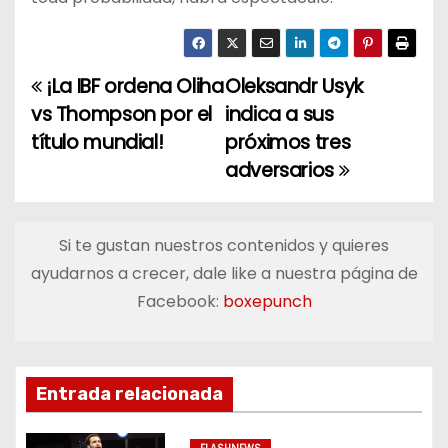
¡La IBF ordena Oliha
Oleksandr Usyk
N
vs Thompson por el
indica a sus
a
título mundial!
próximos tres
adversarios
v
e
Si te gustan nuestros contenidos y quieres
g
ayudarnos a crecer, dale like a nuestra página de
a
Facebook:
boxepunch
c
i
Entrada relacionada
ó