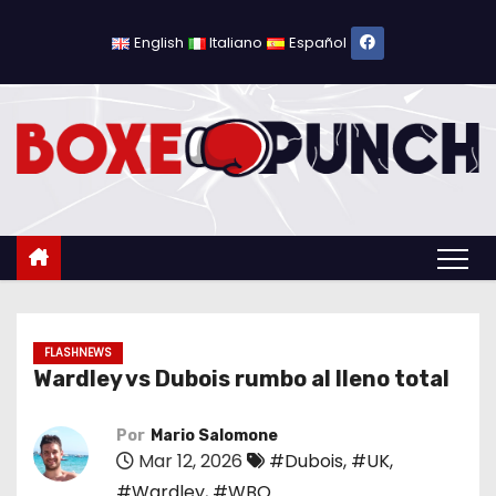
S
a
English
Italiano
Español
l
t
a
r
a
l
c
o
n
t
FLASHNEWS
Wardley vs Dubois rumbo al lleno total
e
n
Por
Mario Salomone
i
Mar 12, 2026
#Dubois
,
#UK
,
d
#Wardley
,
#WBO