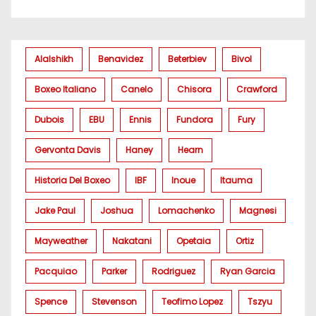
Alalshikh
Benavidez
Beterbiev
Bivol
Boxeo Italiano
Canelo
Chisora
Crawford
Dubois
EBU
Ennis
Fundora
Fury
Gervonta Davis
Haney
Hearn
Historia Del Boxeo
IBF
Inoue
Itauma
Jake Paul
Joshua
Lomachenko
Magnesi
Mayweather
Nakatani
Opetaia
Ortiz
Pacquiao
Parker
Rodriguez
Ryan Garcia
Spence
Stevenson
Teofimo Lopez
Tszyu