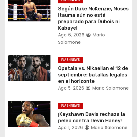
FLASHNEWS
n
Según Duke McKenzie, Moses
Itauma aún no está
d
preparado para Dubois ni
Kabayel
e
Ago 6, 2026
Mario
Salomone
e
n
FLASHNEWS
Opetaia vs. Mikaelian el 12 de
t
septiembre: batallas legales
en el horizonte
r
Ago 5, 2026
Mario Salomone
a
FLASHNEWS
d
¡Keyshawn Davis rechaza la
a
pelea contra Devin Haney!
Ago 1, 2026
Mario Salomone
s