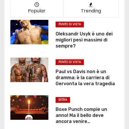
o
Popular
Trending
n
PUNTO DI VISTA
e
Oleksandr Usyk è uno dei
migliori pesi massimi di
d
sempre?
e
PUNTO DI VISTA
g
Paul vs Davis non è un
dramma: è la carriera di
l
Gervonta la vera tragedia
i
EXTRA
a
Boxe Punch compie un
r
anno! Ma il bello deve
ancora venire…