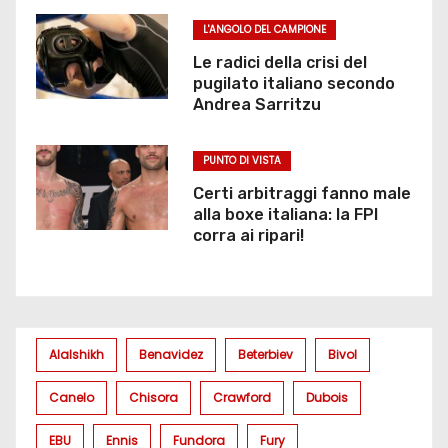
t
L'ANGOLO DEL CAMPIONE
i
Le radici della crisi del
c
pugilato italiano secondo
Andrea Sarritzu
o
l
PUNTO DI VISTA
Certi arbitraggi fanno male
i
alla boxe italiana: la FPI
corra ai ripari!
Alalshikh
Benavidez
Beterbiev
Bivol
Canelo
Chisora
Crawford
Dubois
EBU
Ennis
Fundora
Fury