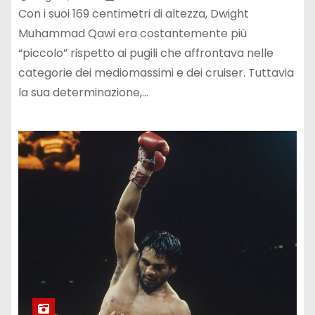
Con i suoi 169 centimetri di altezza, Dwight
Muhammad Qawi era costantemente più
“piccolo” rispetto ai pugili che affrontava nelle
categorie dei mediomassimi e dei cruiser. Tuttavia
la sua determinazione,…