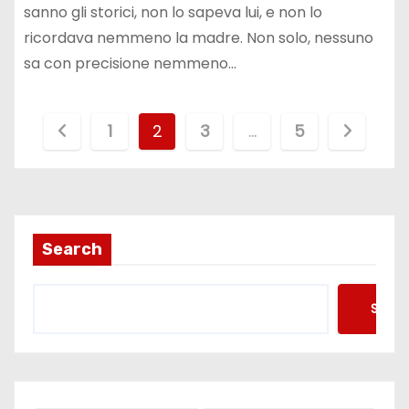
sanno gli storici, non lo sapeva lui, e non lo
ricordava nemmeno la madre. Non solo, nessuno
sa con precisione nemmeno…
P
1
2
3
…
5
a
g
i
Search
n
Searc
a
z
i