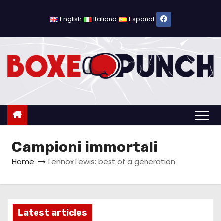
S
a
English
Italiano
Español
l
t
a
a
l
c
o
n
Campioni immortali
t
e
Home
Lennox Lewis: best of a generation
n
u
t
Latest articles
o