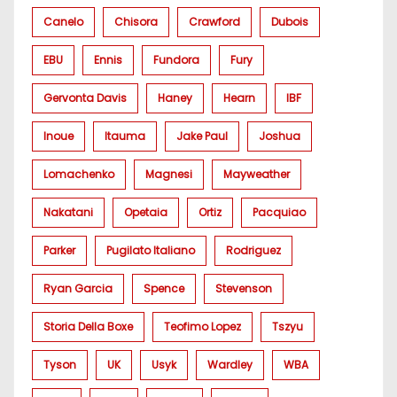
Canelo
Chisora
Crawford
Dubois
EBU
Ennis
Fundora
Fury
Gervonta Davis
Haney
Hearn
IBF
Inoue
Itauma
Jake Paul
Joshua
Lomachenko
Magnesi
Mayweather
Nakatani
Opetaia
Ortiz
Pacquiao
Parker
Pugilato Italiano
Rodriguez
Ryan Garcia
Spence
Stevenson
Storia Della Boxe
Teofimo Lopez
Tszyu
Tyson
UK
Usyk
Wardley
WBA