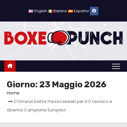
S
a
English
Italiano
Español
l
t
a
a
l
c
o
n
Giorno:
23 Maggio 2026
t
e
Home
n
D’Ortenzi batte Parzeczewski per KO tecnico e
u
diventa Campione Europeo!
t
o