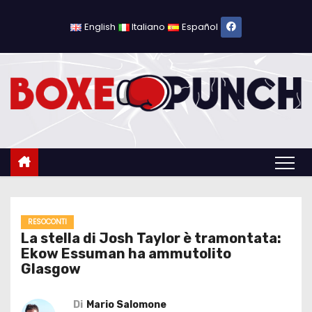
S
a
English
Italiano
Español
l
t
a
a
l
c
o
n
t
e
RESOCONTI
La stella di Josh Taylor è tramontata:
n
Ekow Essuman ha ammutolito
u
Glasgow
t
o
Di
Mario Salomone