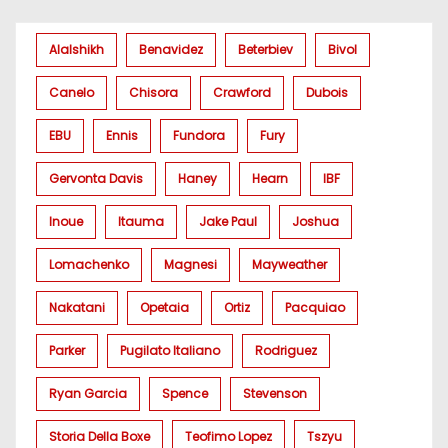
Alalshikh
Benavidez
Beterbiev
Bivol
Canelo
Chisora
Crawford
Dubois
EBU
Ennis
Fundora
Fury
Gervonta Davis
Haney
Hearn
IBF
Inoue
Itauma
Jake Paul
Joshua
Lomachenko
Magnesi
Mayweather
Nakatani
Opetaia
Ortiz
Pacquiao
Parker
Pugilato Italiano
Rodriguez
Ryan Garcia
Spence
Stevenson
Storia Della Boxe
Teofimo Lopez
Tszyu