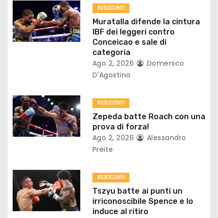
o
RESOCONTI
Muratalla difende la cintura
n
IBF dei leggeri contro
Conceicao e sale di
e
categoria
Ago 2, 2026
Domenico
a
D'Agostino
r
RESOCONTI
t
Zepeda batte Roach con una
prova di forza!
i
Ago 2, 2026
Alessandro
Preite
c
o
RESOCONTI
Tszyu batte ai punti un
l
irriconoscibile Spence e lo
induce al ritiro
i