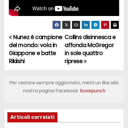
Nunez è campione
Collins disinnesca e
N
del mondo: vola in
affonda McGregor
a
Giappone e batte
in sole quattro
Rikiishi
riprese
v
i
Per restare sempre aggiornato, metti un like alla
g
nostra pagina Facebook:
boxepunch
a
z
Articoli correlati
i