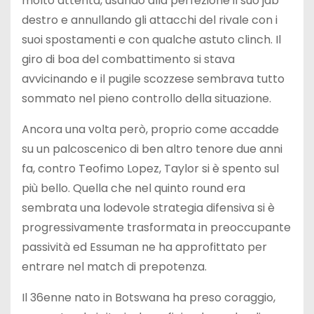
molto attenta, usando alla perfezione il suo jab
destro e annullando gli attacchi del rivale con i
suoi spostamenti e con qualche astuto clinch. Il
giro di boa del combattimento si stava
avvicinando e il pugile scozzese sembrava tutto
sommato nel pieno controllo della situazione.
Ancora una volta però, proprio come accadde
su un palcoscenico di ben altro tenore due anni
fa, contro Teofimo Lopez, Taylor si è spento sul
più bello. Quella che nel quinto round era
sembrata una lodevole strategia difensiva si è
progressivamente trasformata in preoccupante
passività ed Essuman ne ha approfittato per
entrare nel match di prepotenza.
Il 36enne nato in Botswana ha preso coraggio,