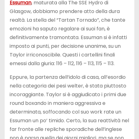
Essuman
, maturata alla The SSE Hydro di
Glasgow, dobbiamo prendere atto della dura
realtà. La stella del “Tartan Tornado”, che tante
emozioni ha saputo regalare ai suoi fan, è
definitivamente tramontata. Essuman si è infatti
imposto ai punti, per decisione unanime, su un
Taylor irriconoscibile. Questi i cartellini finali
emessi dalla giuria: 116 – 112, 116 – 113, 115 – 113.
Eppure, la partenza dell’idolo di casa, all’esordio
nella categoria dei pesi welter, è stata piuttosto
incoraggiante. Taylor si è aggiudicato i primi due
round boxando in maniera aggressiva e
determinata, soffocando col suo work rate un
Essuman un po’ timido. Certo, la sua reattività nel
far fronte alle repliche sporadiche dell’inglese
non è parsa quella dei giorni migliori, ma se non