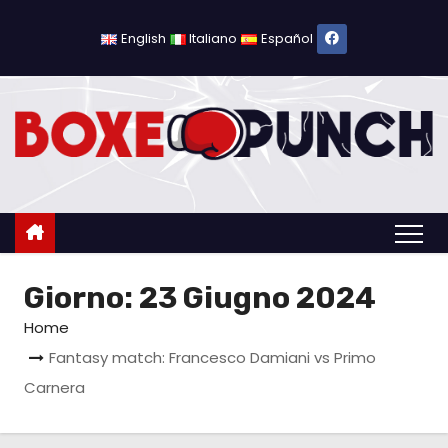
S
a
English
Italiano
Español
l
t
a
a
l
c
o
n
Giorno:
23 Giugno 2024
t
e
Home
n
Fantasy match: Francesco Damiani vs Primo
u
Carnera
t
o