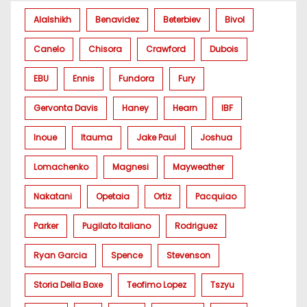
Alalshikh
Benavidez
Beterbiev
Bivol
Canelo
Chisora
Crawford
Dubois
EBU
Ennis
Fundora
Fury
Gervonta Davis
Haney
Hearn
IBF
Inoue
Itauma
Jake Paul
Joshua
Lomachenko
Magnesi
Mayweather
Nakatani
Opetaia
Ortiz
Pacquiao
Parker
Pugilato Italiano
Rodriguez
Ryan Garcia
Spence
Stevenson
Storia Della Boxe
Teofimo Lopez
Tszyu