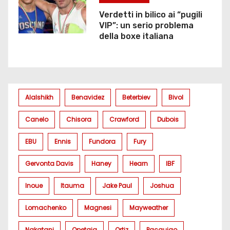
Verdetti in bilico ai “pugili
VIP”: un serio problema
della boxe italiana
Alalshikh
Benavidez
Beterbiev
Bivol
Canelo
Chisora
Crawford
Dubois
EBU
Ennis
Fundora
Fury
Gervonta Davis
Haney
Hearn
IBF
Inoue
Itauma
Jake Paul
Joshua
Lomachenko
Magnesi
Mayweather
Nakatani
Opetaia
Ortiz
Pacquiao