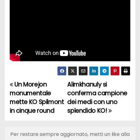
Un Morejon
Alimkhanuly si
N
monumentale
conferma campione
a
mette KO Spilmont
dei medi con uno
in cinque round
splendido KO!
v
i
Per restare sempre aggiornato, metti un like alla
g