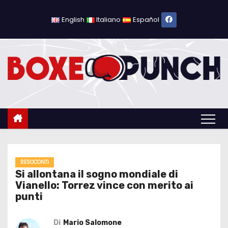
S
a
English
Italiano
Español
l
t
a
a
l
c
o
n
t
e
RESOCONTI
Si allontana il sogno mondiale di
n
Vianello: Torrez vince con merito ai
u
punti
t
o
Di
Mario Salomone