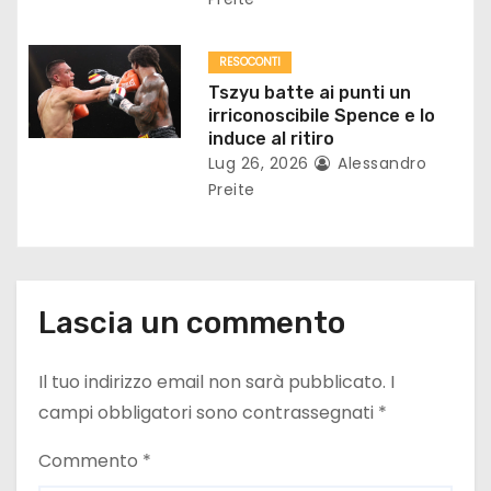
c
o
RESOCONTI
Tszyu batte ai punti un
l
irriconoscibile Spence e lo
induce al ritiro
i
Lug 26, 2026
Alessandro
Preite
Lascia un commento
Il tuo indirizzo email non sarà pubblicato.
I
campi obbligatori sono contrassegnati
*
Commento
*