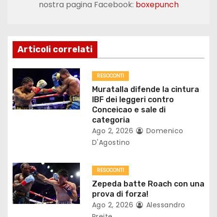
nostra pagina Facebook:
boxepunch
a
z
Articoli correlati
i
o
RESOCONTI
Muratalla difende la cintura
n
IBF dei leggeri contro
Conceicao e sale di
e
categoria
Ago 2, 2026
Domenico
a
D'Agostino
r
RESOCONTI
t
Zepeda batte Roach con una
prova di forza!
i
Ago 2, 2026
Alessandro
Preite