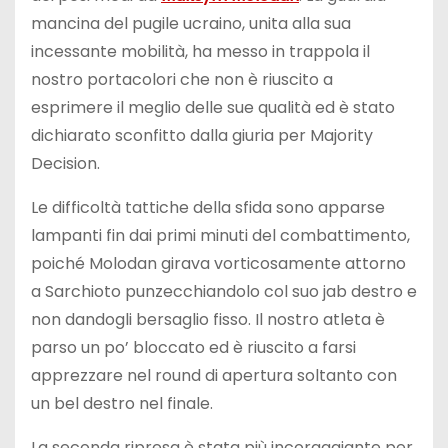
mancina del pugile ucraino, unita alla sua
incessante mobilità, ha messo in trappola il
nostro portacolori che non è riuscito a
esprimere il meglio delle sue qualità ed è stato
dichiarato sconfitto dalla giuria per Majority
Decision.
Le difficoltà tattiche della sfida sono apparse
lampanti fin dai primi minuti del combattimento,
poiché Molodan girava vorticosamente attorno
a Sarchioto punzecchiandolo col suo jab destro e
non dandogli bersaglio fisso. Il nostro atleta è
parso un po’ bloccato ed è riuscito a farsi
apprezzare nel round di apertura soltanto con
un bel destro nel finale.
La seconda ripresa è stata più incoraggiante per