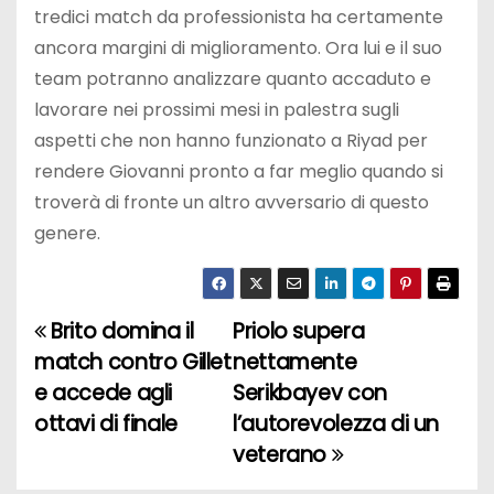
tredici match da professionista ha certamente
ancora margini di miglioramento. Ora lui e il suo
team potranno analizzare quanto accaduto e
lavorare nei prossimi mesi in palestra sugli
aspetti che non hanno funzionato a Riyad per
rendere Giovanni pronto a far meglio quando si
troverà di fronte un altro avversario di questo
genere.
Brito domina il
Priolo supera
N
match contro Gillet
nettamente
a
e accede agli
Serikbayev con
ottavi di finale
l’autorevolezza di un
v
veterano
i