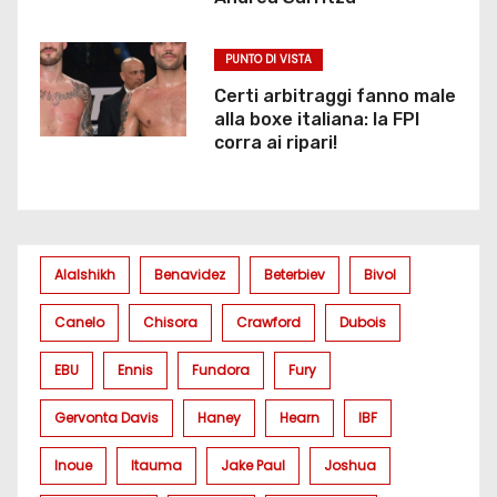
PUNTO DI VISTA
Certi arbitraggi fanno male
alla boxe italiana: la FPI
corra ai ripari!
Alalshikh
Benavidez
Beterbiev
Bivol
Canelo
Chisora
Crawford
Dubois
EBU
Ennis
Fundora
Fury
Gervonta Davis
Haney
Hearn
IBF
Inoue
Itauma
Jake Paul
Joshua