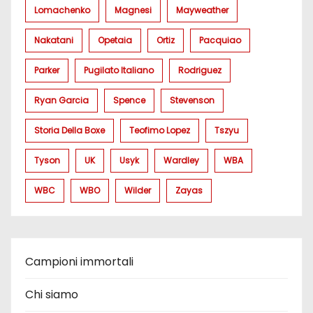
Lomachenko
Magnesi
Mayweather
Nakatani
Opetaia
Ortiz
Pacquiao
Parker
Pugilato Italiano
Rodriguez
Ryan Garcia
Spence
Stevenson
Storia Della Boxe
Teofimo Lopez
Tszyu
Tyson
UK
Usyk
Wardley
WBA
WBC
WBO
Wilder
Zayas
Campioni immortali
Chi siamo