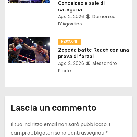
Conceicao e sale di
categoria
c
Ago 2, 2026
Domenico
o
D'Agostino
l
RESOCONTI
i
Zepeda batte Roach con una
prova di forza!
Ago 2, 2026
Alessandro
Preite
Lascia un commento
Il tuo indirizzo email non sarà pubblicato.
I
campi obbligatori sono contrassegnati
*