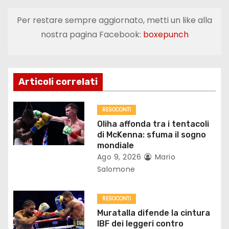
g
Per restare sempre aggiornato, metti un like alla
a
nostra pagina Facebook:
boxepunch
z
i
Articoli correlati
o
RESOCONTI
n
Oliha affonda tra i tentacoli
di McKenna: sfuma il sogno
e
mondiale
Ago 9, 2026
Mario
a
Salomone
r
RESOCONTI
t
Muratalla difende la cintura
IBF dei leggeri contro
i