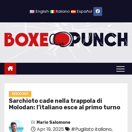
S
a
English
Italiano
Español
l
t
a
a
l
c
o
n
t
e
RESOCONTI
Sarchioto cade nella trappola di
n
Molodan: l’italiano esce al primo turno
u
t
Di
Mario Salomone
o
Apr 19, 2025
#Pugilato italiano
,