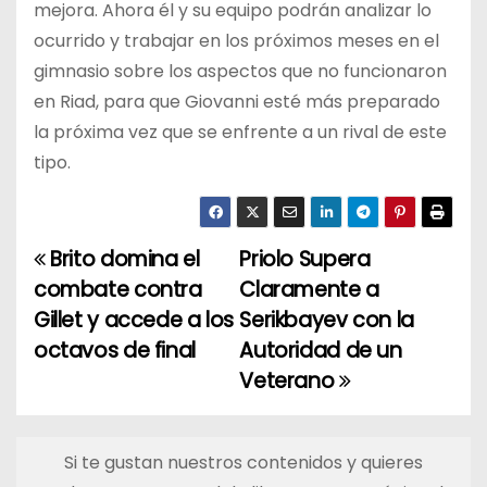
mejora. Ahora él y su equipo podrán analizar lo
ocurrido y trabajar en los próximos meses en el
gimnasio sobre los aspectos que no funcionaron
en Riad, para que Giovanni esté más preparado
la próxima vez que se enfrente a un rival de este
tipo.
Brito domina el
Priolo Supera
N
combate contra
Claramente a
a
Gillet y accede a los
Serikbayev con la
octavos de final
Autoridad de un
v
Veterano
e
g
Si te gustan nuestros contenidos y quieres