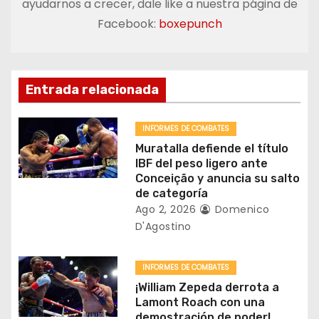
a
ayudarnos a crecer, dale like a nuestra página de
Facebook:
boxepunch
c
i
ó
Entrada relacionada
n
INFORMES DE COMBATES
d
Muratalla defiende el título
IBF del peso ligero ante
e
Conceição y anuncia su salto
de categoría
e
Ago 2, 2026
Domenico
D'Agostino
n
t
INFORMES DE COMBATES
¡William Zepeda derrota a
r
Lamont Roach con una
demostración de poder!