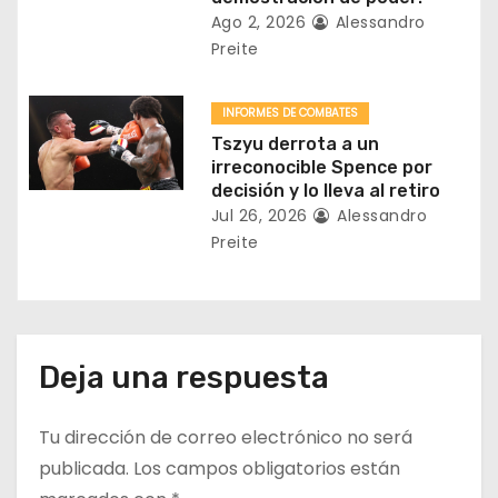
a
Ago 2, 2026
Alessandro
Preite
d
a
INFORMES DE COMBATES
Tszyu derrota a un
s
irreconocible Spence por
decisión y lo lleva al retiro
Jul 26, 2026
Alessandro
Preite
Deja una respuesta
Tu dirección de correo electrónico no será
publicada.
Los campos obligatorios están