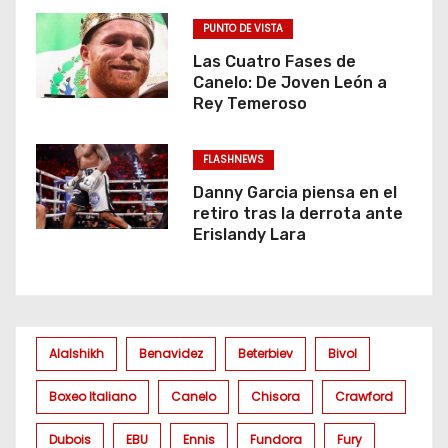
PUNTO DE VISTA
Las Cuatro Fases de
Canelo: De Joven León a
Rey Temeroso
FLASHNEWS
Danny Garcia piensa en el
retiro tras la derrota ante
Erislandy Lara
Alalshikh
Benavidez
Beterbiev
Bivol
Boxeo Italiano
Canelo
Chisora
Crawford
Dubois
EBU
Ennis
Fundora
Fury