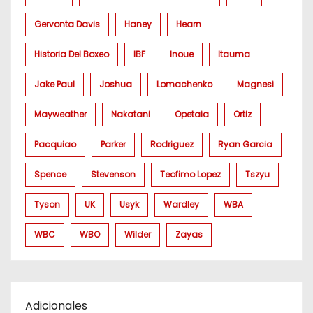
Gervonta Davis
Haney
Hearn
Historia Del Boxeo
IBF
Inoue
Itauma
Jake Paul
Joshua
Lomachenko
Magnesi
Mayweather
Nakatani
Opetaia
Ortiz
Pacquiao
Parker
Rodriguez
Ryan Garcia
Spence
Stevenson
Teofimo Lopez
Tszyu
Tyson
UK
Usyk
Wardley
WBA
WBC
WBO
Wilder
Zayas
Adicionales