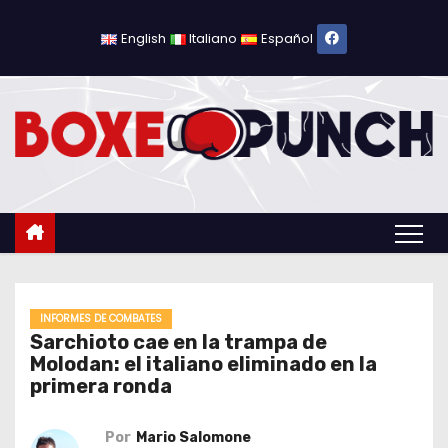
S
a
English
Italiano
Español
l
t
a
r
a
l
c
o
n
t
INFORMES DE COMBATES
Sarchioto cae en la trampa de
e
Molodan: el italiano eliminado en la
n
primera ronda
i
d
Por
Mario Salomone