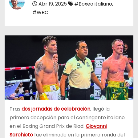
Abr 19, 2025
#Boxeo italiano
,
o
#WBC
Tras
dos jornadas de celebración
, llegó la
primera decepción para el contingente italiano
en el Boxing Grand Prix de Riad.
Giovanni
Sarchioto
fue eliminado en la primera ronda del