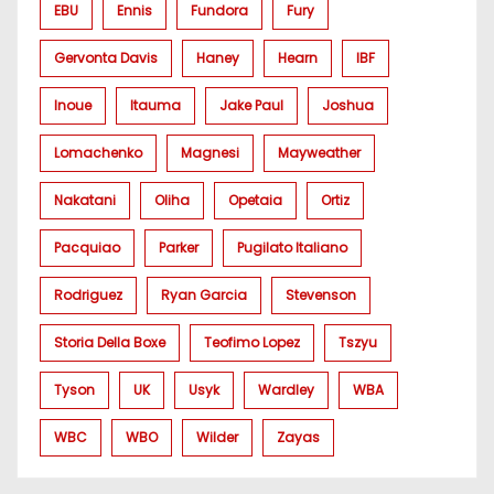
EBU
Ennis
Fundora
Fury
Gervonta Davis
Haney
Hearn
IBF
Inoue
Itauma
Jake Paul
Joshua
Lomachenko
Magnesi
Mayweather
Nakatani
Oliha
Opetaia
Ortiz
Pacquiao
Parker
Pugilato Italiano
Rodriguez
Ryan Garcia
Stevenson
Storia Della Boxe
Teofimo Lopez
Tszyu
Tyson
UK
Usyk
Wardley
WBA
WBC
WBO
Wilder
Zayas