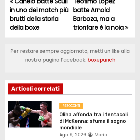
Canelo batte Scull
Teofimo Lopez
N
in uno dei match più
batte Arnold
a
brutti della storia
Barboza, ma a
della boxe
trionfare è la noia
v
i
Per restare sempre aggiornato, metti un like alla
g
nostra pagina Facebook:
boxepunch
a
z
Articoli correlati
i
o
RESOCONTI
Oliha affonda tra i tentacoli
n
di McKenna: sfuma il sogno
mondiale
e
Ago 9, 2026
Mario