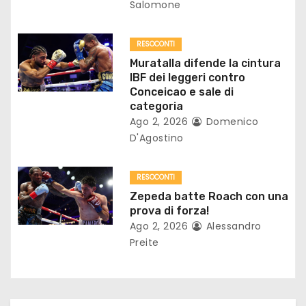
Salomone
a
r
RESOCONTI
Muratalla difende la cintura
t
IBF dei leggeri contro
Conceicao e sale di
i
categoria
Ago 2, 2026
Domenico
c
D'Agostino
o
RESOCONTI
l
Zepeda batte Roach con una
prova di forza!
i
Ago 2, 2026
Alessandro
Preite