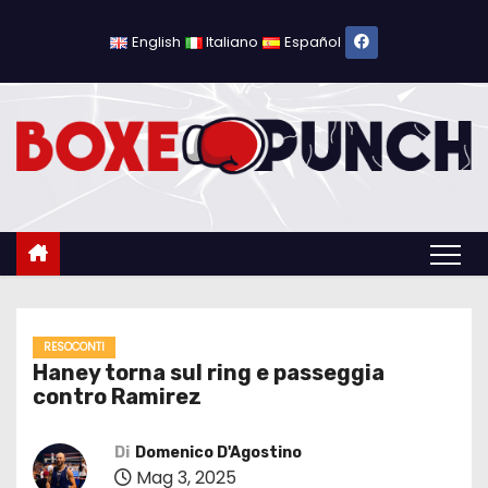
S
a
English
Italiano
Español
l
t
a
a
l
c
o
n
t
e
RESOCONTI
Haney torna sul ring e passeggia
n
contro Ramirez
u
t
Di
Domenico D'Agostino
o
Mag 3, 2025