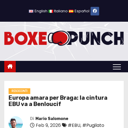
S
a
English
Italiano
Español
l
t
a
a
l
c
o
n
t
e
RESOCONTI
Europa amara per Braga: la cintura
n
EBU va a Benloucif
u
t
Di
Mario Salomone
o
Feb 9, 2026
#EBU
,
#Pugilato