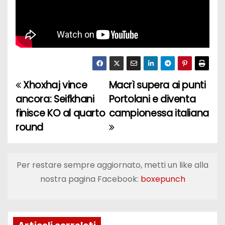
Xhoxhaj vince
Macrì supera ai punti
N
ancora: Seifkhani
Portolani e diventa
a
finisce KO al quarto
campionessa italiana
round
v
i
Per restare sempre aggiornato, metti un like alla
g
nostra pagina Facebook:
boxepunch
a
z