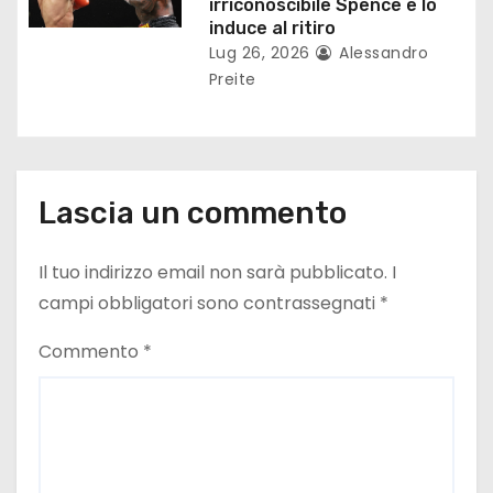
irriconoscibile Spence e lo
induce al ritiro
i
Lug 26, 2026
Alessandro
Preite
Lascia un commento
Il tuo indirizzo email non sarà pubblicato.
I
campi obbligatori sono contrassegnati
*
Commento
*