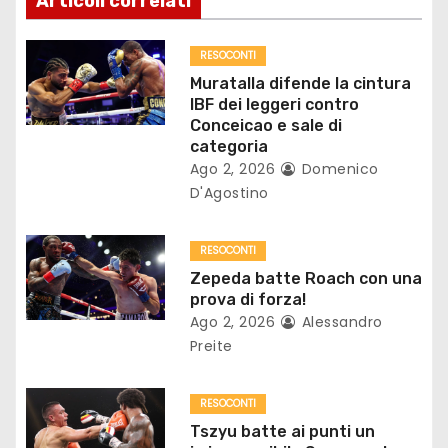
Articoli correlati
i
o
RESOCONTI
Muratalla difende la cintura
n
IBF dei leggeri contro
Conceicao e sale di
e
categoria
Ago 2, 2026
Domenico
a
D'Agostino
r
RESOCONTI
t
Zepeda batte Roach con una
prova di forza!
i
Ago 2, 2026
Alessandro
Preite
c
o
RESOCONTI
Tszyu batte ai punti un
l