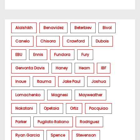
Alalshikh
Benavidez
Beterbiev
Bivol
Canelo
Chisora
Crawford
Dubois
EBU
Ennis
Fundora
Fury
Gervonta Davis
Haney
Hearn
IBF
Inoue
Itauma
Jake Paul
Joshua
Lomachenko
Magnesi
Mayweather
Nakatani
Opetaia
Ortiz
Pacquiao
Parker
Pugilato Italiano
Rodriguez
Ryan Garcia
Spence
Stevenson