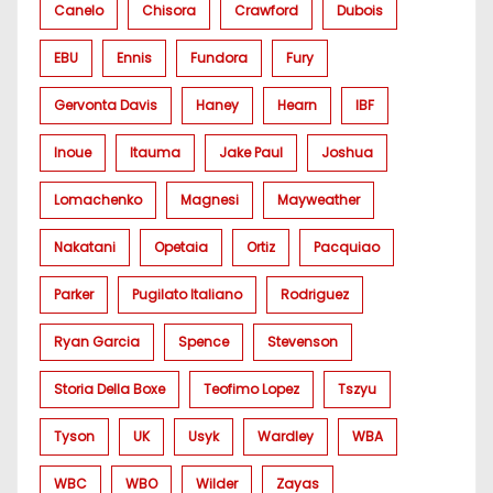
Canelo
Chisora
Crawford
Dubois
EBU
Ennis
Fundora
Fury
Gervonta Davis
Haney
Hearn
IBF
Inoue
Itauma
Jake Paul
Joshua
Lomachenko
Magnesi
Mayweather
Nakatani
Opetaia
Ortiz
Pacquiao
Parker
Pugilato Italiano
Rodriguez
Ryan Garcia
Spence
Stevenson
Storia Della Boxe
Teofimo Lopez
Tszyu
Tyson
UK
Usyk
Wardley
WBA
WBC
WBO
Wilder
Zayas