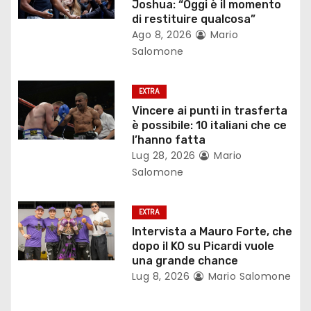
Joshua: “Oggi è il momento
e
di restituire qualcosa”
Ago 8, 2026
Mario
a
Salomone
r
EXTRA
t
Vincere ai punti in trasferta
è possibile: 10 italiani che ce
i
l’hanno fatta
c
Lug 28, 2026
Mario
Salomone
o
l
EXTRA
Intervista a Mauro Forte, che
i
dopo il KO su Picardi vuole
una grande chance
Lug 8, 2026
Mario Salomone