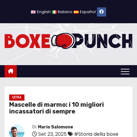
S
a
English
Italiano
Español
l
t
a
a
l
c
o
n
t
e
EXTRA
Mascelle di marmo: i 10 migliori
n
incassatori di sempre
u
t
Di
Mario Salomone
o
Set 23, 2025
#Storia della boxe