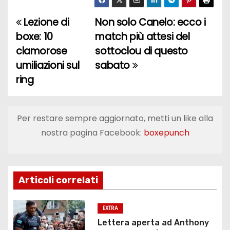
Lezione di
Non solo Canelo: ecco i
N
boxe: 10
match più attesi del
a
clamorose
sottoclou di questo
umiliazioni sul
sabato
v
ring
i
g
Per restare sempre aggiornato, metti un like alla
a
nostra pagina Facebook:
boxepunch
z
i
Articoli correlati
o
EXTRA
n
Lettera aperta ad Anthony