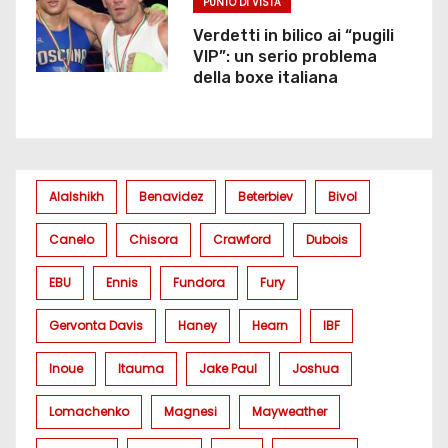
PUNTO DI VISTA
Verdetti in bilico ai “pugili
VIP”: un serio problema
della boxe italiana
Alalshikh
Benavidez
Beterbiev
Bivol
Canelo
Chisora
Crawford
Dubois
EBU
Ennis
Fundora
Fury
Gervonta Davis
Haney
Hearn
IBF
Inoue
Itauma
Jake Paul
Joshua
Lomachenko
Magnesi
Mayweather