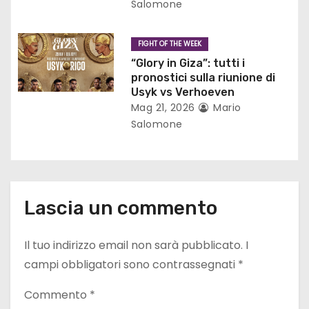
Salomone
t
i
FIGHT OF THE WEEK
“Glory in Giza”: tutti i
c
pronostici sulla riunione di
Usyk vs Verhoeven
o
Mag 21, 2026
Mario
Salomone
l
i
Lascia un commento
Il tuo indirizzo email non sarà pubblicato.
I
campi obbligatori sono contrassegnati
*
Commento
*