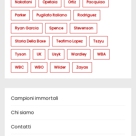
Nakatani
Opetaia
Ortiz
Pacquiao
Parker
Pugilato Italiano
Rodriguez
Ryan Garcia
Spence
Stevenson
Storia Della Boxe
Teofimo Lopez
Tszyu
Tyson
UK
Usyk
Wardley
WBA
WBC
WBO
Wilder
Zayas
Campioni immortali
Chi siamo
Contatti