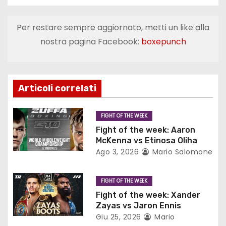
v
i
Per restare sempre aggiornato, metti un like alla
nostra pagina Facebook:
boxepunch
g
a
z
Articoli correlati
i
FIGHT OF THE WEEK
o
Fight of the week: Aaron
McKenna vs Etinosa Oliha
n
Ago 3, 2026
Mario Salomone
e
FIGHT OF THE WEEK
a
Fight of the week: Xander
Zayas vs Jaron Ennis
r
Giu 25, 2026
Mario