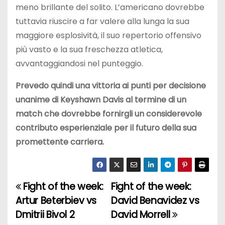
meno brillante del solito. L’americano dovrebbe
tuttavia riuscire a far valere alla lunga la sua
maggiore esplosività, il suo repertorio offensivo
più vasto e la sua freschezza atletica,
avvantaggiandosi nel punteggio.
Prevedo quindi una vittoria ai punti per decisione
unanime di Keyshawn Davis al termine di un
match che dovrebbe fornirgli un considerevole
contributo esperienziale per il futuro della sua
promettente carriera.
Fight of the week:
Fight of the week:
N
Artur Beterbiev vs
David Benavidez vs
a
Dmitrii Bivol 2
David Morrell