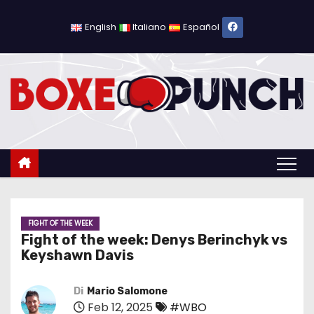
S
a
English
Italiano
Español
l
t
a
a
l
c
o
n
t
e
FIGHT OF THE WEEK
Fight of the week: Denys Berinchyk vs
n
Keyshawn Davis
u
t
Di
Mario Salomone
o
Feb 12, 2025
#WBO