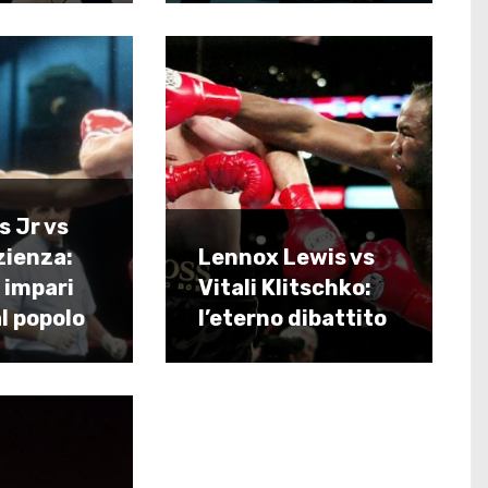
s Jr vs
zienza:
Lennox Lewis vs
 impari
Vitali Klitschko:
l popolo
l’eterno dibattito