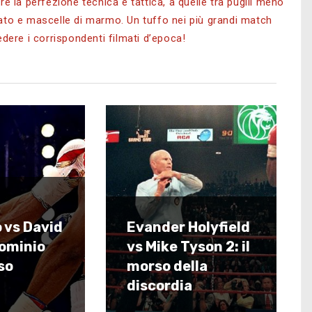
re la perfezione tecnica e tattica, a quelle tra pugili meno
olato e mascelle di marmo.
Un tuffo nei più grandi match
edere i corrispondenti filmati d’epoca!
 vs David
Evander Holyfield
dominio
vs Mike Tyson 2: il
so
morso della
discordia