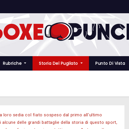
Rubriche
Storia Del Pugilato
Punto Di Vista
la loro sedia col fiato sospeso dal primo all’ultimo
alcune delle grandi battaglie della storia di questo sport,