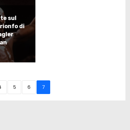
te sul
trionfo di
agler
lan
4
5
6
7