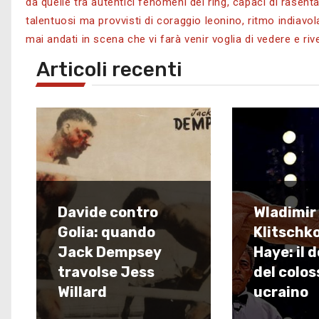
da quelle tra autentici fenomeni del ring, capaci di rasenta
talentuosi ma provvisti di coraggio leonino, ritmo indiav
mai andati in scena che vi farà venir voglia di vedere e riv
Articoli recenti
Davide contro
Wladimir
Golia: quando
Klitschko
Jack Dempsey
Haye: il 
travolse Jess
del colos
Willard
ucraino