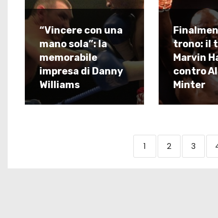
“Vincere con una
Finalmen
mano sola”: la
trono: il 
memorabile
Marvin H
impresa di Danny
contro A
Williams
Minter
1
2
3