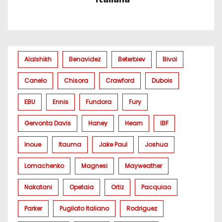
Alalshikh
Benavidez
Beterbiev
Bivol
Canelo
Chisora
Crawford
Dubois
EBU
Ennis
Fundora
Fury
Gervonta Davis
Haney
Hearn
IBF
Inoue
Itauma
Jake Paul
Joshua
Lomachenko
Magnesi
Mayweather
Nakatani
Opetaia
Ortiz
Pacquiao
Parker
Pugilato Italiano
Rodriguez