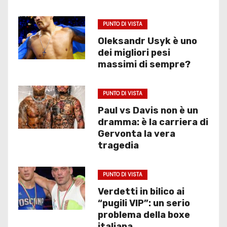
PUNTO DI VISTA
Oleksandr Usyk è uno
dei migliori pesi
massimi di sempre?
PUNTO DI VISTA
Paul vs Davis non è un
dramma: è la carriera di
Gervonta la vera
tragedia
PUNTO DI VISTA
Verdetti in bilico ai
“pugili VIP”: un serio
problema della boxe
italiana