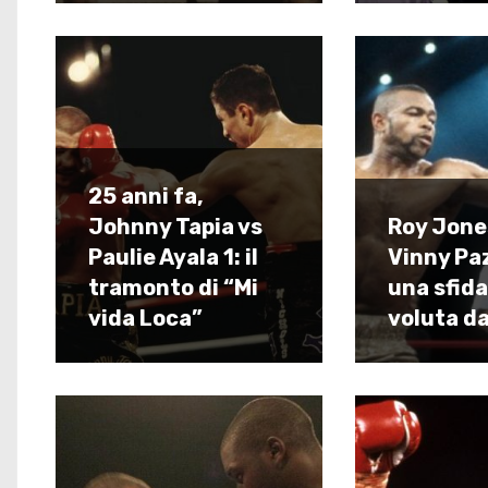
25 anni fa,
Johnny Tapia vs
Roy Jone
Paulie Ayala 1: il
Vinny Pa
tramonto di “Mi
una sfida
vida Loca”
voluta da