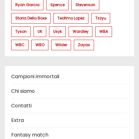
Ryan Garcia
Spence
Stevenson
Storia Della Boxe
Teofimo Lopez
Tszyu
Tyson
UK
Usyk
Wardley
WBA
WBC
WBO
Wilder
Zayas
Campioni immortali
Chi siamo
Contatti
Extra
Fantasy match