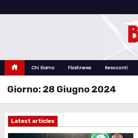
S
a
l
t
a
a
l
c
Chi Siamo
Flashnews
Resoconti
o
n
Giorno:
28 Giugno 2024
t
e
n
u
Latest articles
t
o