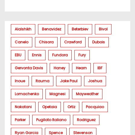
Alalshikh
Benavidez
Beterbiev
Bivol
Canelo
Chisora
Crawford
Dubois
EBU
Ennis
Fundora
Fury
Gervonta Davis
Haney
Hearn
IBF
Inoue
Itauma
Jake Paul
Joshua
Lomachenko
Magnesi
Mayweather
Nakatani
Opetaia
Ortiz
Pacquiao
Parker
Pugilato Italiano
Rodriguez
Ryan Garcia
Spence
Stevenson