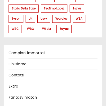
Storia Della Boxe
Teofimo Lopez
Tszyu
Tyson
UK
Usyk
Wardley
WBA
WBC
WBO
Wilder
Zayas
Campioni immortali
Chi siamo
Contatti
Extra
Fantasy match