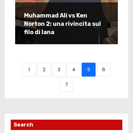
Muhammad Ali vs Ken
Norton 2: una rivincita sul
filo di lana
1
2
3
4
5
6
7
Search