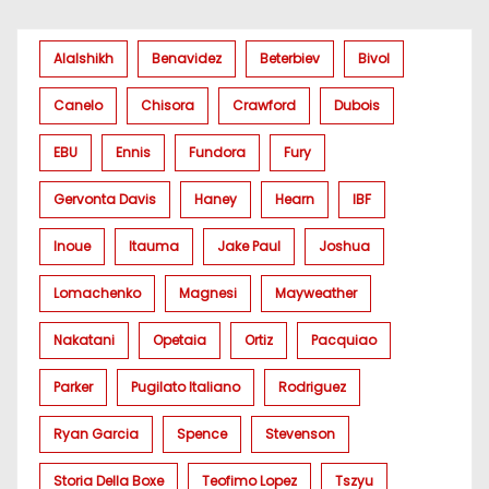
Alalshikh
Benavidez
Beterbiev
Bivol
Canelo
Chisora
Crawford
Dubois
EBU
Ennis
Fundora
Fury
Gervonta Davis
Haney
Hearn
IBF
Inoue
Itauma
Jake Paul
Joshua
Lomachenko
Magnesi
Mayweather
Nakatani
Opetaia
Ortiz
Pacquiao
Parker
Pugilato Italiano
Rodriguez
Ryan Garcia
Spence
Stevenson
Storia Della Boxe
Teofimo Lopez
Tszyu