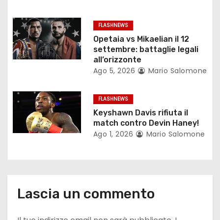
a
r
FLASHNEWS
Opetaia vs Mikaelian il 12
t
settembre: battaglie legali
all’orizzonte
i
Ago 5, 2026
Mario Salomone
c
FLASHNEWS
o
Keyshawn Davis rifiuta il
match contro Devin Haney!
l
Ago 1, 2026
Mario Salomone
i
Lascia un commento