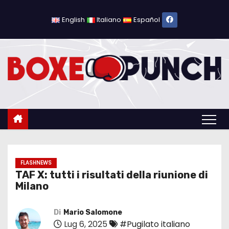
S
a
English
Italiano
Español
l
t
a
a
l
c
o
n
t
e
FLASHNEWS
TAF X: tutti i risultati della riunione di
n
Milano
u
t
Di
Mario Salomone
o
Lug 6, 2025
#Pugilato italiano