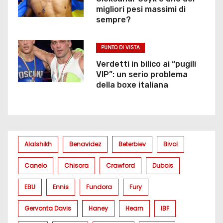
migliori pesi massimi di
sempre?
PUNTO DI VISTA
Verdetti in bilico ai “pugili
VIP”: un serio problema
della boxe italiana
Alalshikh
Benavidez
Beterbiev
Bivol
Canelo
Chisora
Crawford
Dubois
EBU
Ennis
Fundora
Fury
Gervonta Davis
Haney
Hearn
IBF