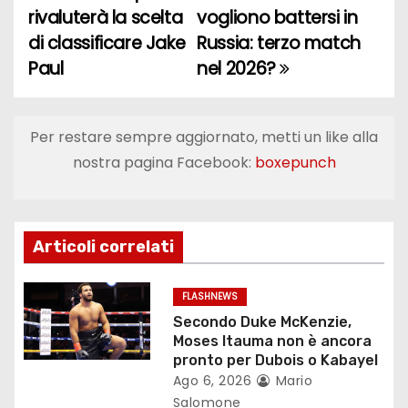
rivaluterà la scelta
vogliono battersi in
a
di classificare Jake
Russia: terzo match
Paul
nel 2026?
v
i
Per restare sempre aggiornato, metti un like alla
g
nostra pagina Facebook:
boxepunch
a
z
Articoli correlati
i
o
FLASHNEWS
Secondo Duke McKenzie,
n
Moses Itauma non è ancora
pronto per Dubois o Kabayel
e
Ago 6, 2026
Mario
Salomone