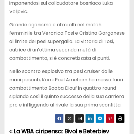
imponendosi sul collaudatore bosniaco Luka
Veljovic.
Grande agonismo e ritmi alti nel match
femminile tra Veronica Tosi e Cristina Garganese
al limite dei pesi supergallo. La vittoria di Tosi,
autrice di un’ottima seconda metà di
combattimento, si è concretizzata ai punti.
Nello scontro esplosivo tra pesi cruiser dalle
mani pesanti, Komi Paul Amefiam ha messo fuori
combattimento Booba Diouf in quattro round
siglando così il quinto successo della sua carriera
pro e infliggendo al rivale la sua prima sconfitta.
La WBA ci ripensa:
Bivol e Beterbiev
N