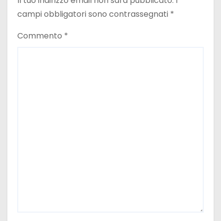
Il tuo indirizzo email non sarà pubblicato.
I
campi obbligatori sono contrassegnati
*
Commento
*