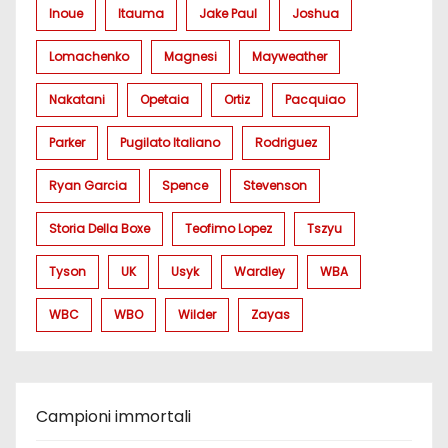
Inoue
Itauma
Jake Paul
Joshua
Lomachenko
Magnesi
Mayweather
Nakatani
Opetaia
Ortiz
Pacquiao
Parker
Pugilato Italiano
Rodriguez
Ryan Garcia
Spence
Stevenson
Storia Della Boxe
Teofimo Lopez
Tszyu
Tyson
UK
Usyk
Wardley
WBA
WBC
WBO
Wilder
Zayas
Campioni immortali