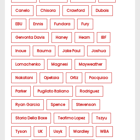
Canelo
Chisora
Crawford
Dubois
EBU
Ennis
Fundora
Fury
Gervonta Davis
Haney
Hearn
IBF
Inoue
Itauma
Jake Paul
Joshua
Lomachenko
Magnesi
Mayweather
Nakatani
Opetaia
Ortiz
Pacquiao
Parker
Pugilato Italiano
Rodriguez
Ryan Garcia
Spence
Stevenson
Storia Della Boxe
Teofimo Lopez
Tszyu
Tyson
UK
Usyk
Wardley
WBA