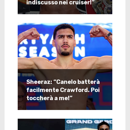
indiscusso nei cruiser!”
Sheeraz: “Canelo batterà
facilmente Crawford. Poi
toccherà a me!”