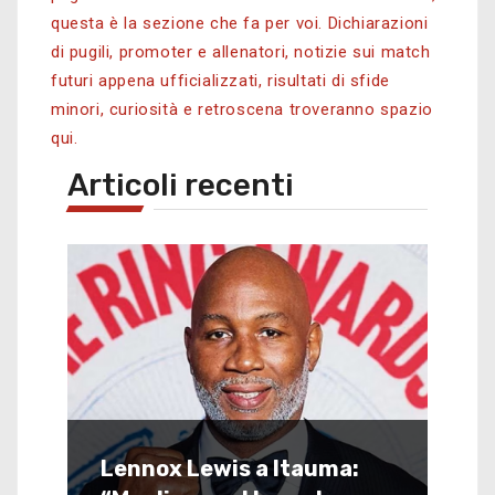
questa è la sezione che fa per voi. Dichiarazioni
di pugili, promoter e allenatori, notizie sui match
futuri appena ufficializzati, risultati di sfide
minori, curiosità e retroscena troveranno spazio
qui.
Articoli recenti
Lennox Lewis a Itauma: