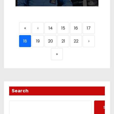
«
‹
14
15
16
17
18
19
20
21
22
›
»
Search
Searc