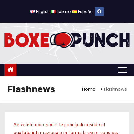
English
Italiano
Español
Flashnews
Home
Flashnews
Se volete conoscere le principali novità sul
pugilato internazionale in forma breve e concisa,