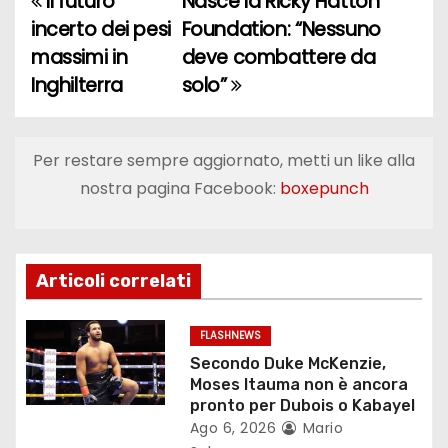
Il futuro
Nasce la Ricky Hatton
N
incerto dei pesi
Foundation: “Nessuno
a
massimi in
deve combattere da
Inghilterra
solo”
v
i
Per restare sempre aggiornato, metti un like alla
g
nostra pagina Facebook:
boxepunch
a
z
Articoli correlati
i
o
FLASHNEWS
Secondo Duke McKenzie,
n
Moses Itauma non è ancora
pronto per Dubois o Kabayel
e
Ago 6, 2026
Mario