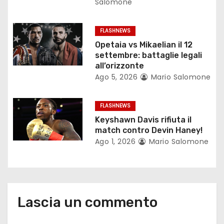
Salomone
a
r
FLASHNEWS
Opetaia vs Mikaelian il 12
t
settembre: battaglie legali
all’orizzonte
i
Ago 5, 2026
Mario Salomone
c
FLASHNEWS
o
Keyshawn Davis rifiuta il
match contro Devin Haney!
l
Ago 1, 2026
Mario Salomone
i
Lascia un commento