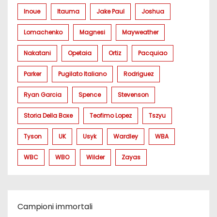
Inoue
Itauma
Jake Paul
Joshua
Lomachenko
Magnesi
Mayweather
Nakatani
Opetaia
Ortiz
Pacquiao
Parker
Pugilato Italiano
Rodriguez
Ryan Garcia
Spence
Stevenson
Storia Della Boxe
Teofimo Lopez
Tszyu
Tyson
UK
Usyk
Wardley
WBA
WBC
WBO
Wilder
Zayas
Campioni immortali