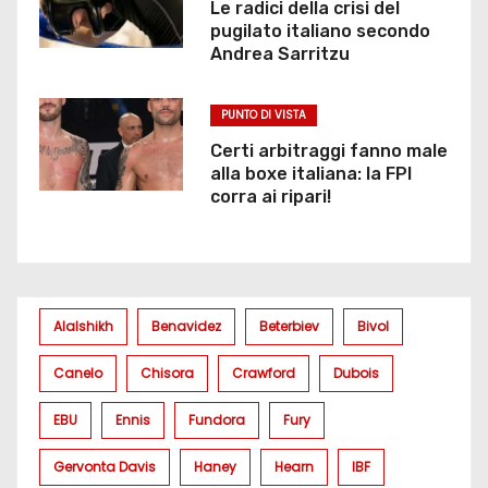
Le radici della crisi del
pugilato italiano secondo
Andrea Sarritzu
PUNTO DI VISTA
Certi arbitraggi fanno male
alla boxe italiana: la FPI
corra ai ripari!
Alalshikh
Benavidez
Beterbiev
Bivol
Canelo
Chisora
Crawford
Dubois
EBU
Ennis
Fundora
Fury
Gervonta Davis
Haney
Hearn
IBF