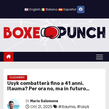
S
a
English
Italiano
Español
l
t
a
a
l
c
o
n
t
e
FLASHNEWS
Usyk combatterà fino a 41 anni.
n
Itauma? Per ora no, ma in futuro…
u
t
Di
Mario Salomone
o
Ott 21, 2025
#Itauma
,
#Usyk