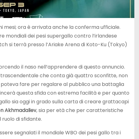
imi mesi; ora è arrivata anche la conferma ufficiale.
re mondiali dei pesi supergallo contro l’irlandese
atch si terrà presso l’Ariake Arena di Koto-Ku (Tokyo)
storcendo il naso nell’apprendere di questo annuncio.
on trascendentale che conta già quattro sconfitte, non
e poteva fare per regalare al pubblico una battaglia
ncerà questa sfida con estrema facilità e per quanto
llo sia oggi in grado sulla carta di creare grattacapi
on Akhmadaliev
, sia per età che per caratteristiche
ruolo di sfidante.
essere segnalati il mondiale WBO dei pesi gallo tra i