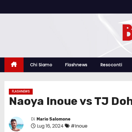
S
a
l
t
a
a
l
c
Chi Siamo
Flashnews
Resoconti
o
n
t
FLASHNEWS
e
Naoya Inoue vs TJ Dohe
n
u
t
Di
Mario Salomone
Lug 16, 2024
#Inoue
o