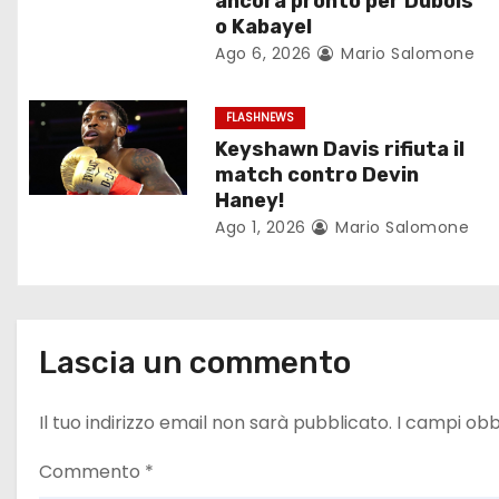
ancora pronto per Dubois
o
o Kabayel
Ago 6, 2026
Mario Salomone
n
e
FLASHNEWS
Keyshawn Davis rifiuta il
a
match contro Devin
r
Haney!
Ago 1, 2026
Mario Salomone
t
i
c
Lascia un commento
o
Il tuo indirizzo email non sarà pubblicato.
I campi obb
l
Commento
*
i