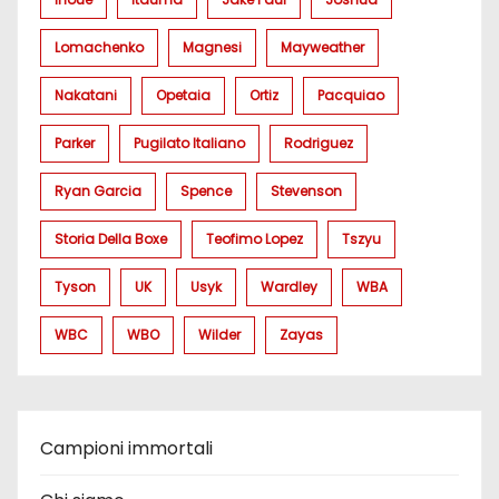
Lomachenko
Magnesi
Mayweather
Nakatani
Opetaia
Ortiz
Pacquiao
Parker
Pugilato Italiano
Rodriguez
Ryan Garcia
Spence
Stevenson
Storia Della Boxe
Teofimo Lopez
Tszyu
Tyson
UK
Usyk
Wardley
WBA
WBC
WBO
Wilder
Zayas
Campioni immortali