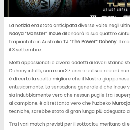
La notizia era stata anticipata diverse volte negli ult
Naoya “Monster” Inoue
difenderà le sue quattro cintu
trapiantato in Australia
TJ “The Power” Doheny
. Il m
il 3 settembre.
Molti appassionati e diversi addetti ai lavori stanno 
Doheny infatti, con i suoi 37 anni e col suo record n
è di certo la scelta migliore che il Mostro giappones
entusiasmante. La sensazione generale è che Inoue vi
sia indubbiamente vero che nessun pugile tra i superga
al campione, è altrettanto vero che l’uzbeko
Murodj
tecniche, sarebbe stato di gran lunga più adeguato al 
Tra i vari match previsti per il sottoclou meritano di 