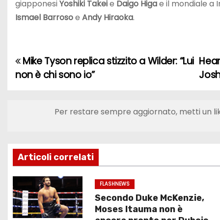
giapponesi
Yoshiki Takei
e
Daigo Higa
e il mondiale a 
Ismael Barroso
e
Andy Hiraoka
.
Mike Tyson replica stizzito a Wilder: “Lui
Hear
N
non è chi sono io”
Josh
a
v
Per restare sempre aggiornato, metti un li
i
g
Articoli correlati
a
z
FLASHNEWS
Secondo Duke McKenzie,
i
Moses Itauma non è