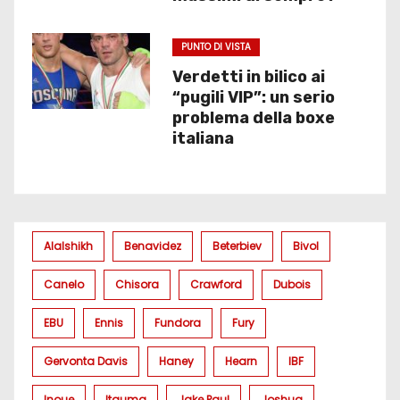
PUNTO DI VISTA
Verdetti in bilico ai
“pugili VIP”: un serio
problema della boxe
italiana
Alalshikh
Benavidez
Beterbiev
Bivol
Canelo
Chisora
Crawford
Dubois
EBU
Ennis
Fundora
Fury
Gervonta Davis
Haney
Hearn
IBF
Inoue
Itauma
Jake Paul
Joshua