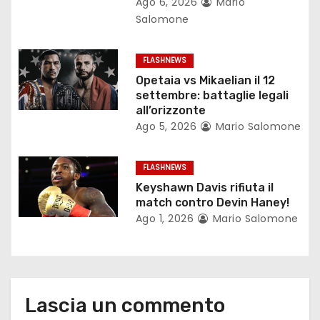
Ago 6, 2026
Mario
a
Salomone
r
FLASHNEWS
t
Opetaia vs Mikaelian il 12
settembre: battaglie legali
i
all’orizzonte
c
Ago 5, 2026
Mario Salomone
o
FLASHNEWS
l
Keyshawn Davis rifiuta il
match contro Devin Haney!
i
Ago 1, 2026
Mario Salomone
Lascia un commento