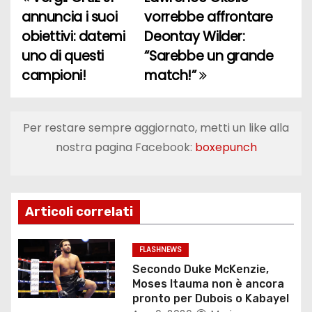
N
annuncia i suoi
vorrebbe affrontare
a
obiettivi: datemi
Deontay Wilder:
uno di questi
“Sarebbe un grande
v
campioni!
match!”
i
g
Per restare sempre aggiornato, metti un like alla
a
nostra pagina Facebook:
boxepunch
z
i
Articoli correlati
o
FLASHNEWS
n
Secondo Duke McKenzie,
Moses Itauma non è ancora
e
pronto per Dubois o Kabayel