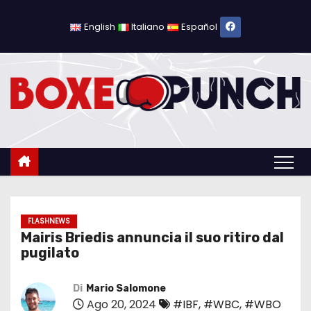
S
a
English
Italiano
Español
l
t
a
a
l
c
o
n
t
e
FLASHNEWS
Mairis Briedis annuncia il suo ritiro dal
n
pugilato
u
t
Di
Mario Salomone
o
Ago 20, 2024
#IBF
,
#WBC
,
#WBO