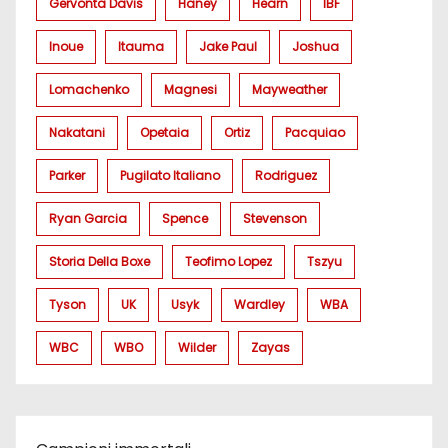
Gervonta Davis
Haney
Hearn
IBF
Inoue
Itauma
Jake Paul
Joshua
Lomachenko
Magnesi
Mayweather
Nakatani
Opetaia
Ortiz
Pacquiao
Parker
Pugilato Italiano
Rodriguez
Ryan Garcia
Spence
Stevenson
Storia Della Boxe
Teofimo Lopez
Tszyu
Tyson
UK
Usyk
Wardley
WBA
WBC
WBO
Wilder
Zayas