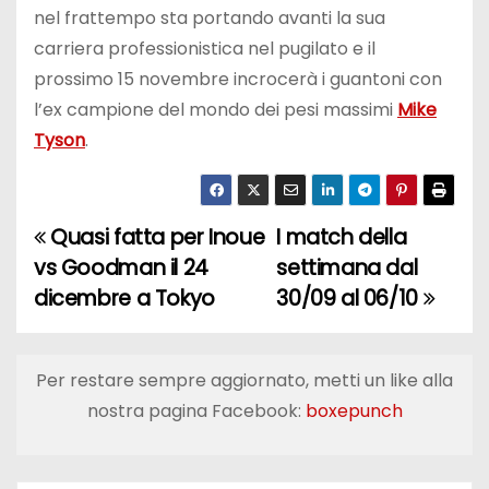
nel frattempo sta portando avanti la sua
carriera professionistica nel pugilato e il
prossimo 15 novembre incrocerà i guantoni con
l’ex campione del mondo dei pesi massimi
Mike
Tyson
.
Quasi fatta per Inoue
I match della
N
vs Goodman il 24
settimana dal
a
dicembre a Tokyo
30/09 al 06/10
v
i
Per restare sempre aggiornato, metti un like alla
nostra pagina Facebook:
boxepunch
g
a