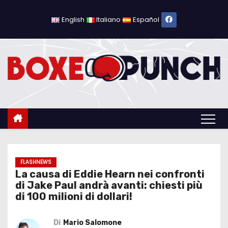
S
a
English
Italiano
Español
l
t
a
a
l
c
o
n
t
e
FLASHNEWS
La causa di Eddie Hearn nei confronti
n
di Jake Paul andrà avanti: chiesti più
u
di 100 milioni di dollari!
t
o
Di
Mario Salomone