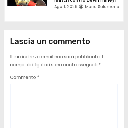
o
match contro Devin Haney!
Ago 1, 2026
Mario Salomone
l
i
Lascia un commento
Il tuo indirizzo email non sarà pubblicato.
I
campi obbligatori sono contrassegnati
*
Commento
*