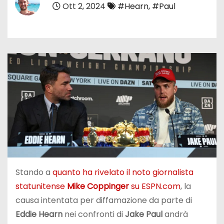
Ott 2, 2024
#Hearn
,
#Paul
Stando a
quanto ha rivelato il noto giornalista
statunitense
Mike Coppinger
su ESPN.com
, la
causa intentata per diffamazione da parte di
Eddie Hearn
nei confronti di
Jake Paul
andrà