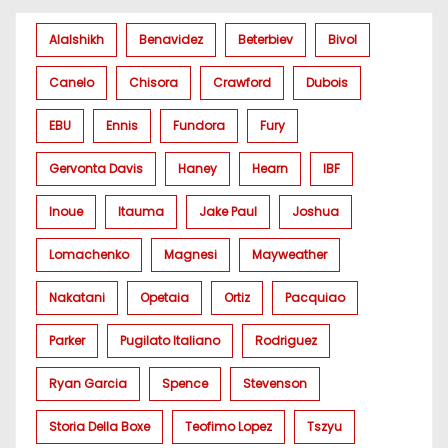
Alalshikh
Benavidez
Beterbiev
Bivol
Canelo
Chisora
Crawford
Dubois
EBU
Ennis
Fundora
Fury
Gervonta Davis
Haney
Hearn
IBF
Inoue
Itauma
Jake Paul
Joshua
Lomachenko
Magnesi
Mayweather
Nakatani
Opetaia
Ortiz
Pacquiao
Parker
Pugilato Italiano
Rodriguez
Ryan Garcia
Spence
Stevenson
Storia Della Boxe
Teofimo Lopez
Tszyu