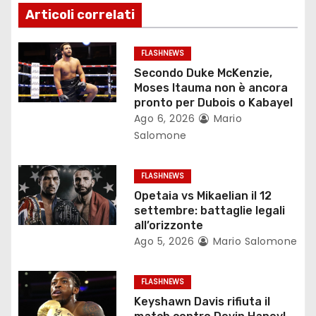
z
Articoli correlati
i
FLASHNEWS
o
Secondo Duke McKenzie,
Moses Itauma non è ancora
n
pronto per Dubois o Kabayel
Ago 6, 2026
Mario
e
Salomone
a
FLASHNEWS
r
Opetaia vs Mikaelian il 12
settembre: battaglie legali
t
all’orizzonte
Ago 5, 2026
Mario Salomone
i
c
FLASHNEWS
Keyshawn Davis rifiuta il