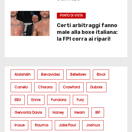
PUNTO DI VISTA
Certi arbitraggi fanno
male alla boxe italiana:
la FPI corra ai ripari!
Alalshikh
Benavidez
Beterbiev
Bivol
Canelo
Chisora
Crawford
Dubois
EBU
Ennis
Fundora
Fury
Gervonta Davis
Haney
Hearn
IBF
Inoue
Itauma
Jake Paul
Joshua