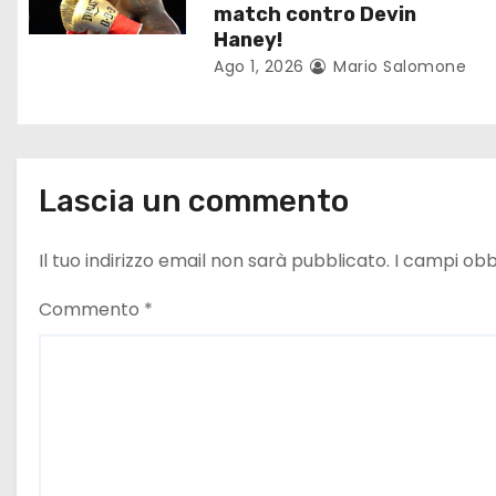
a
match contro Devin
r
Haney!
Ago 1, 2026
Mario Salomone
t
i
c
Lascia un commento
o
Il tuo indirizzo email non sarà pubblicato.
I campi obb
l
Commento
*
i