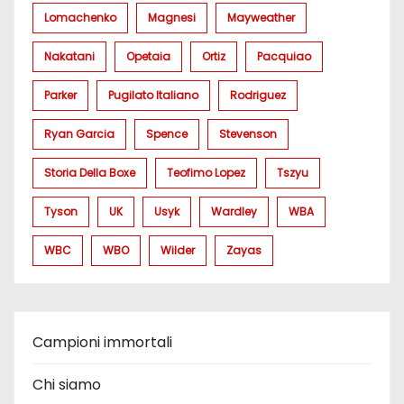
Lomachenko
Magnesi
Mayweather
Nakatani
Opetaia
Ortiz
Pacquiao
Parker
Pugilato Italiano
Rodriguez
Ryan Garcia
Spence
Stevenson
Storia Della Boxe
Teofimo Lopez
Tszyu
Tyson
UK
Usyk
Wardley
WBA
WBC
WBO
Wilder
Zayas
Campioni immortali
Chi siamo