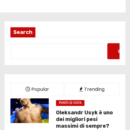
Search
Searc
Popular
Trending
PUNTO DI VISTA
Oleksandr Usyk è uno
dei migliori pesi
massimi di sempre?