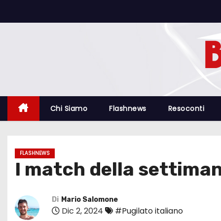
S
a
l
t
a
a
l
c
Chi Siamo
Flashnews
Resoconti
o
n
t
FLASHNEWS
e
I match della settiman
n
u
t
Di
Mario Salomone
Dic 2, 2024
#Pugilato italiano
o