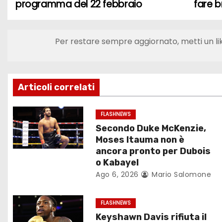
programma del 22 febbraio
fare b
a
v
Per restare sempre aggiornato, metti un li
i
g
Articoli correlati
a
z
FLASHNEWS
Secondo Duke McKenzie,
i
Moses Itauma non è
ancora pronto per Dubois
o
o Kabayel
Ago 6, 2026
Mario Salomone
n
e
FLASHNEWS
Keyshawn Davis rifiuta il