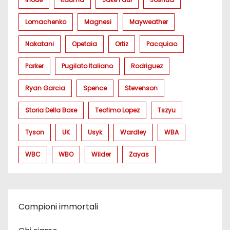
Lomachenko
Magnesi
Mayweather
Nakatani
Opetaia
Ortiz
Pacquiao
Parker
Pugilato Italiano
Rodriguez
Ryan Garcia
Spence
Stevenson
Storia Della Boxe
Teofimo Lopez
Tszyu
Tyson
UK
Usyk
Wardley
WBA
WBC
WBO
Wilder
Zayas
Campioni immortali