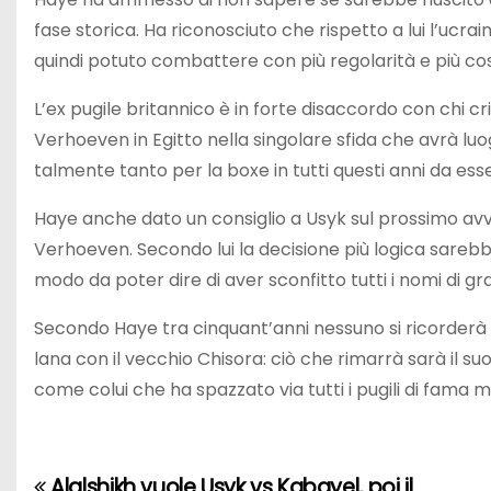
fase storica. Ha riconosciuto che rispetto a lui l’uc
quindi potuto combattere con più regolarità e più co
L’ex pugile britannico è in forte disaccordo con chi cri
Verhoeven in Egitto nella singolare sfida che avrà luo
talmente tanto per la boxe in tutti questi anni da esser
Haye anche dato un consiglio a Usyk sul prossimo av
Verhoeven. Secondo lui la decisione più logica sarebb
modo da poter dire di aver sconfitto tutti i nomi di gr
Secondo Haye tra cinquant’anni nessuno si ricorderà de
lana con il vecchio Chisora: ciò che rimarrà sarà il s
come colui che ha spazzato via tutti i pugili di fama m
Alalshikh vuole Usyk vs Kabayel, poi il