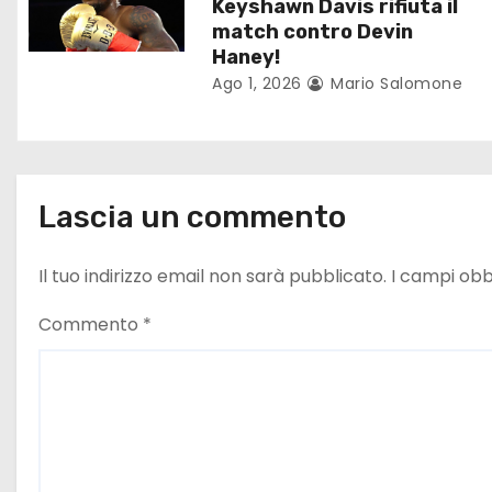
Keyshawn Davis rifiuta il
a
match contro Devin
r
Haney!
Ago 1, 2026
Mario Salomone
t
i
c
Lascia un commento
o
Il tuo indirizzo email non sarà pubblicato.
I campi obb
l
Commento
*
i