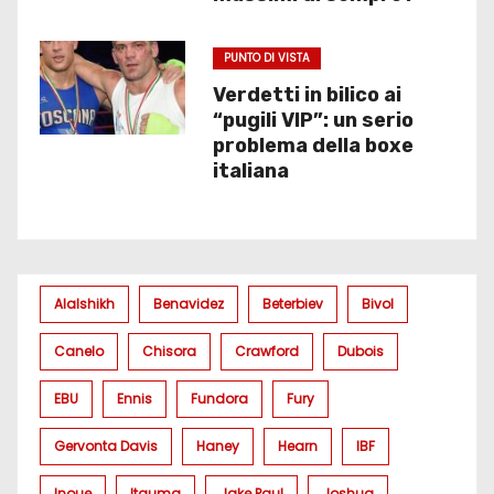
PUNTO DI VISTA
Verdetti in bilico ai
“pugili VIP”: un serio
problema della boxe
italiana
Alalshikh
Benavidez
Beterbiev
Bivol
Canelo
Chisora
Crawford
Dubois
EBU
Ennis
Fundora
Fury
Gervonta Davis
Haney
Hearn
IBF
Inoue
Itauma
Jake Paul
Joshua