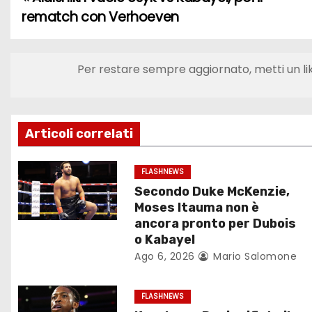
N
rematch con Verhoeven
a
v
Per restare sempre aggiornato, metti un li
i
g
Articoli correlati
a
z
FLASHNEWS
Secondo Duke McKenzie,
i
Moses Itauma non è
ancora pronto per Dubois
o
o Kabayel
Ago 6, 2026
Mario Salomone
n
e
FLASHNEWS