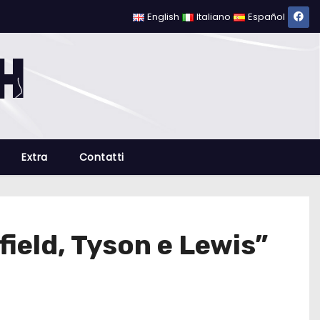
English
Italiano
Español
Extra
Contatti
ield, Tyson e Lewis”