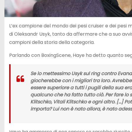
L’ex campione del mondo dei pesi cruiser e dei pesi 
di Oleksandr Usyk, tanto da affermare che a suo avviso
campioni della storia della categoria.
Parlando con BoxingScene, Haye ha detto quanto seg
Se lo mettessimo Usyk sul ring contro Evande
giocherebbe con i migliori tra loro. Avrebb
essere superiore a tutti i pugili della sua era
qualcuno che ha fatto tutto ciò. Per fare lo
Klitschko, Vitali Klitschko e ogni altro. […] 
importa? Lui non è nato allora, è nato adess
Haye ha ammesso di non sapere se sarebbe riuscito 