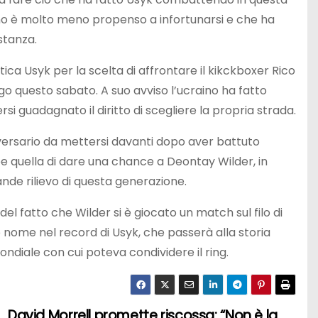
raino è molto meno propenso a infortunarsi e che ha
stanza.
tica Usyk per la scelta di affrontare il kikckboxer Rico
go questo sabato. A suo avviso l’ucraino ha fatto
si guadagnato il diritto di scegliere la propria strada.
versario da mettersi davanti dopo aver battuto
e quella di dare una chance a Deontay Wilder, in
ande rilievo di questa generazione.
l fatto che Wilder si è giocato un match sul filo di
uo nome nel record di Usyk, che passerà alla storia
ondiale con cui poteva condividere il ring.
David Morrell promette riscossa: “Non è la