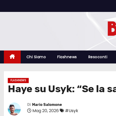
S
a
l
t
a
a
l
c
Chi Siamo
Flashnews
Resoconti
o
n
t
FLASHNEWS
e
Haye su Usyk: “Se la s
n
u
t
Di
Mario Salomone
Mag 20, 2026
#Usyk
o