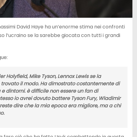
massimi David Haye ha un’enorme stima nei confronti
 l’ucraino se la sarebbe giocata con tutti i grandi
ue:
r Holyfield, Mike Tyson, Lennox Lewis se la
e trovato il modo. Ha dimostrato costantemente di
 e dintorni. è difficile non essere un fan di
 stesso io avrei dovuto battere Tyson Fury, Wladimir
Potreste dire che la mia epoca era migliore, ma a chi
o.
a fare ciò che ha fatto Usyk combattendo in questa