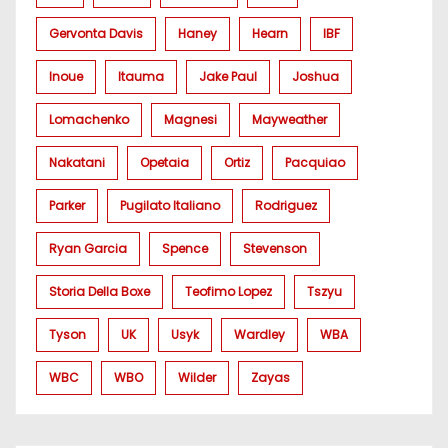
Gervonta Davis
Haney
Hearn
IBF
Inoue
Itauma
Jake Paul
Joshua
Lomachenko
Magnesi
Mayweather
Nakatani
Opetaia
Ortiz
Pacquiao
Parker
Pugilato Italiano
Rodriguez
Ryan Garcia
Spence
Stevenson
Storia Della Boxe
Teofimo Lopez
Tszyu
Tyson
UK
Usyk
Wardley
WBA
WBC
WBO
Wilder
Zayas