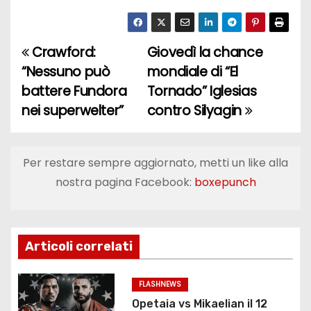
Crawford:
Giovedì la chance
N
“Nessuno può
mondiale di “El
a
battere Fundora
Tornado” Iglesias
nei superwelter”
contro Silyagin
v
i
Per restare sempre aggiornato, metti un like alla
g
nostra pagina Facebook:
boxepunch
a
z
Articoli correlati
i
o
FLASHNEWS
Opetaia vs Mikaelian il 12