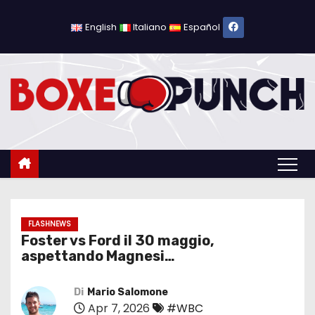
S
a
English
Italiano
Español
l
t
a
a
l
c
o
n
t
e
FLASHNEWS
Foster vs Ford il 30 maggio,
n
aspettando Magnesi…
u
t
Di
Mario Salomone
o
Apr 7, 2026
#WBC