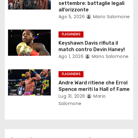
n
settembre: battaglie legali
all’orizzonte
e
Ago 5, 2026
Mario Salomone
a
FLASHNEWS
r
Keyshawn Davis rifiuta il
match contro Devin Haney!
t
Ago 1, 2026
Mario Salomone
i
FLASHNEWS
c
Andre Ward ritiene che Errol
Spence meriti la Hall of Fame
o
Lug 31, 2026
Mario
Salomone
l
i